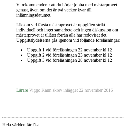
Vi rekommenderar att du börjar jobba med mästarprovet
genast, även om det är två veckor kvar till
inlämningsdatumet.
Liksom vid första mästraprovet är uppgiften strikt
individuell och inget samarbete och ingen diskussion om
mästarprovet är tillåtet förrän alla har redovisat det.
Uppgiftslydelserna gås igenom vid följande föreläsningar:
Uppgift 1 vid föreläsningen 22 november kl 12
Uppgift 2 vid föreläsningen 23 november kl 12
Uppgift 3 vid föreläsningen 28 november kl 12
Lärare
Viggo Kann
skrev inlägget
22 november 2016
Hela världen får läsa.