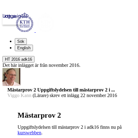
Logga in
kth.se
Sök
English
HT 2016 adk16
Det här inlägget är från november 2016.
Mästarprov 2 Uppgiftslydelsen till mästarprov 2 i ...
Viggo Kann
(Lärare) skrev ett inlägg
22 november 2016
Mästarprov 2
Uppgiftslydelsen till mästarprov 2 i adk16 finns nu på
kurswebben
.