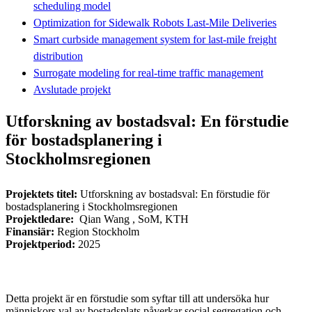
scheduling model
Optimization for Sidewalk Robots Last-Mile Deliveries
Smart curbside management system for last-mile freight
distribution
Surrogate modeling for real-time traffic management
Avslutade projekt
Utforskning av bostadsval: En förstudie
för bostadsplanering i
Stockholmsregionen
Projektets titel:
Utforskning av bostadsval: En förstudie för
bostadsplanering i Stockholmsregionen
Projektledare:
Qian Wang , SoM, KTH
Finansiär:
Region Stockholm
Projektperiod:
2025
Detta projekt är en förstudie som syftar till att undersöka hur
människors val av bostadsplats påverkar social segregation och