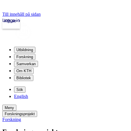
Till innehåll på sidan
Logga in
kth.se
Utbildning
Forskning
Samverkan
Om KTH
Bibliotek
Sök
English
Meny
Forskningsprojekt
Forskning