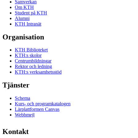
Samverkan
Om KTH
Student på KTH
Alumni
KTH Intranät
Organisation
KTH Biblioteket
KTH:s skolor
Centrumbildningar
Rektor och ledning
KTH:s verksamhetsstöd
Tjänster
Schema
Kurs- och programkatalogen
Lärplattformen Canvas
Webbmejl
Kontakt