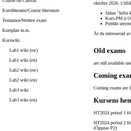
Course on Canvas
oktober 2026. Utifrå
Kurslitteratur/Course litterature
Sidan "Inför 
Kurs-PM (i O
Tentamen/Written exam
Publikt utry
Kursplan m.m.
Är du intresserad a
Kurswiki
Old exams
Lab1 wiki (sw)
Lab1 wiki (en)
are still available un
Lab2 wiki (sw)
Coming exa
Lab2 wiki (en)
Coming exams are li
Lab3 wiki
Kursens hems
Lab3 wiki (en)
HT2024 period 1 f
HT2024 period 2 
(Öppnar P2)