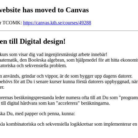
website has moved to Canvas
for TCOMK:
https://canvas.kth.se/courses/49288
 till Digital design!
 kurs som visar dig vad ingenjörsmässigt arbete innebär!
atematik, den Booleska algebran, som hjälpmedel för att hitta ekonomi
atoriska och sekvensiella problem.
används, grindar och vippor, är de som bygger upp dagens datorer.
hövs för att Du i senare kurser kunna förstå datorers uppbyggnad, när
er.
rernas beräkningsprestanda leder numera ofta till att Du som "progra
ill digital hårdvara som kan "accelerera" beräkningarna.
s ska Du, med papper och penna, kunna:
kla kombinatoriska och sekvensiella logikkretsar som implementerar en