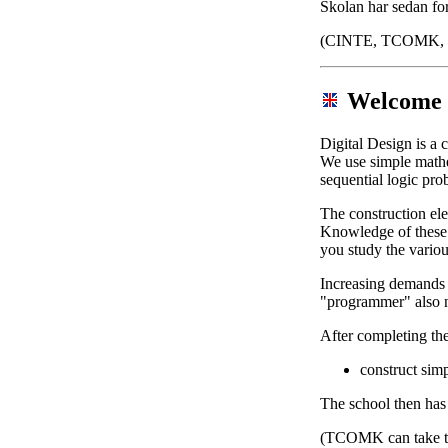
Skolan har sedan fo
(CINTE, TCOMK, TI
Welcome t
Digital Design is a
We use simple mathe
sequential logic
pro
The construction ele
Knowledge of these i
you study the variou
Increasing demands 
"programmer" also ne
After completing the
construct simp
The school then
has
(TCOMK can take th