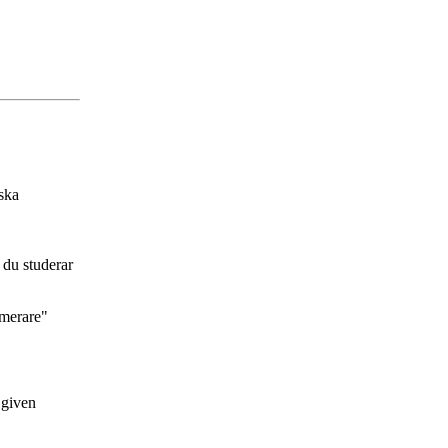
ska
 du studerar
mmerare"
 given