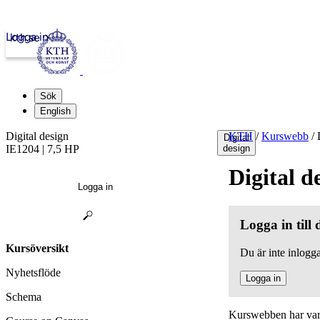
Logga in
kth.se
Sök
English
Digital design
KTH
/
Kurswebb
/
D
Digital
IE1204 | 7,5 HP
design
Digital d
Logga in
Logga in till
Kursöversikt
Du är inte inlogga
Nyhetsflöde
Logga in
Schema
Kurswebben har varit