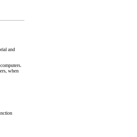
rial and
s computers.
ters, when
.
unction