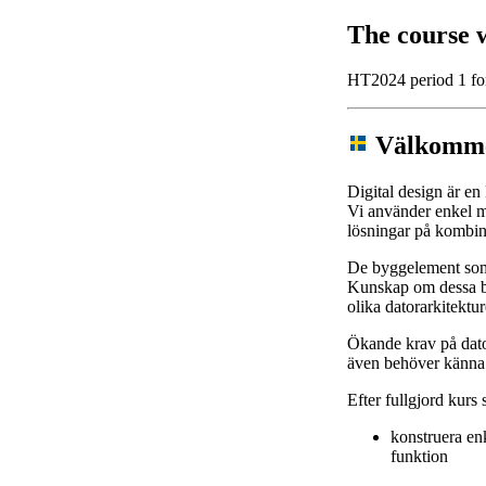
The course 
HT2024 period 1 
Välkommen
Digital design är en
Vi använder enkel m
lösningar på kombin
De byggelement som 
Kunskap om dessa be
olika datorarkitektur
Ökande krav på dato
även behöver känna t
Efter fullgjord kur
konstruera en
funktion