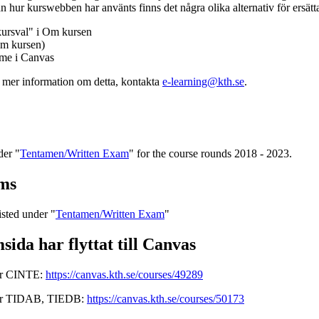
n hur kurswebben har använts finns det några olika alternativ för ersätt
kursval" i Om kursen
m kursen)
mme i Canvas
v mer information om detta, kontakta
e-learning@kth.se
.
der "
Tentamen/Written Exam
" for the course rounds 2018 - 2023.
ms
sted under "
Tentamen/Written Exam
"
ida har flyttat till Canvas
ör CINTE:
https://canvas.kth.se/courses/49289
för TIDAB, TIEDB:
https://canvas.kth.se/courses/50173