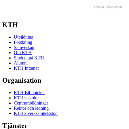
anmäl missbruk
KTH
Utbildning
Forskning
Samverkan
Om KTH
Student på KTH
Alumni
KTH Intranät
Organisation
KTH Biblioteket
KTH:s skolor
Centrumbildningar
Rektor och ledning
KTH:s verksamhetsstöd
Tjänster