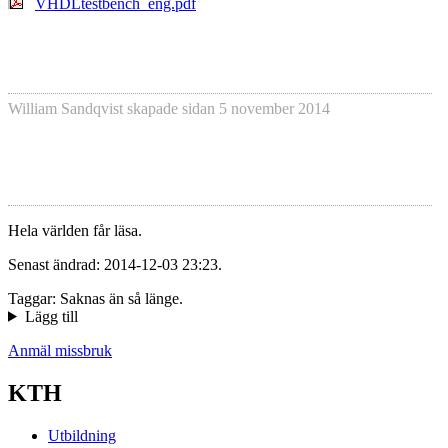
VHDLtestbench_eng.pdf
William Sandqvist
skapade sidan
5 november 2014
Hela världen får läsa.
Senast ändrad: 2014-12-03 23:23.
Taggar: Saknas än så länge.
Lägg till
Anmäl missbruk
KTH
Utbildning