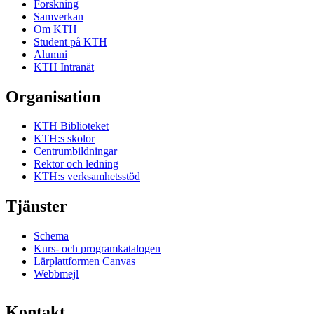
Forskning
Samverkan
Om KTH
Student på KTH
Alumni
KTH Intranät
Organisation
KTH Biblioteket
KTH:s skolor
Centrumbildningar
Rektor och ledning
KTH:s verksamhetsstöd
Tjänster
Schema
Kurs- och programkatalogen
Lärplattformen Canvas
Webbmejl
Kontakt