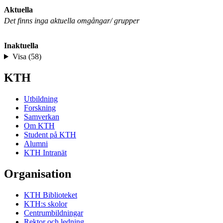
Aktuella
Det finns inga aktuella omgångar/ grupper
Inaktuella
Visa (58)
KTH
Utbildning
Forskning
Samverkan
Om KTH
Student på KTH
Alumni
KTH Intranät
Organisation
KTH Biblioteket
KTH:s skolor
Centrumbildningar
Rektor och ledning