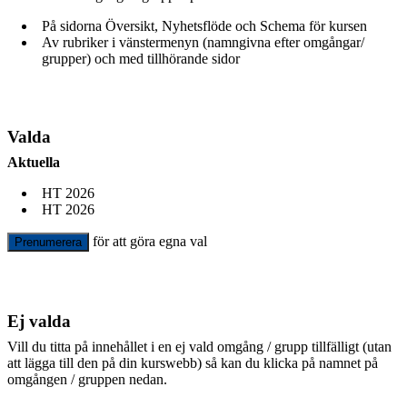
På sidorna Översikt, Nyhetsflöde och Schema för kursen
Av rubriker i vänstermenyn (namngivna efter omgångar/
grupper) och med tillhörande sidor
Valda
Aktuella
HT 2026
HT 2026
för att göra egna val
Prenumerera
Ej valda
Vill du titta på innehållet i en ej vald omgång / grupp tillfälligt (utan
att lägga till den på din kurswebb) så kan du klicka på namnet på
omgången / gruppen nedan.