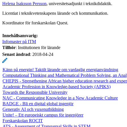
Helena Isaksson Persson
, universitetsadjunkt i teknikdidaktik.
Licentiat i teknikvetenskapens lärande och kommunikation.
Koordinator för forskarskolan Quest.
Innehållsansvarig:
Infomaster på ITM
Tillhör
: Institutionen för lärande
Senast ändrad
:
2018-04-24
Känn på energin! Taktilt lärande om vardaglig energianvändning
Computational Thinking and Mathematical Problem Solving, an Anal
CHEPIS - Strengthening African higher education research and exper
Academic Profession in Knowledge-based Society (APIKS)
Towards the Responsible University
NAC - Communicating Knowledge in a New Academic Culture
BADGE - Bli en digital global ingenjör
Generativ AI och vuxenutbildning
Unite! – Ett europeiskt campus för ingenjörer
Forskarskolan ROCIT
ATS - Assessment of Transversal Skills in STEM