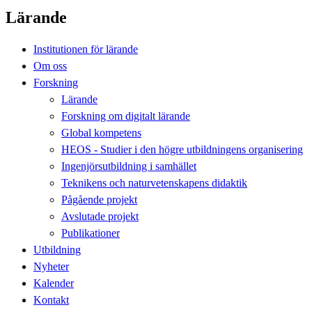
Lärande
Institutionen för lärande
Om oss
Forskning
Lärande
Forskning om digitalt lärande
Global kompetens
HEOS - Studier i den högre utbildningens organisering
Ingenjörsutbildning i samhället
Teknikens och naturvetenskapens didaktik
Pågående projekt
Avslutade projekt
Publikationer
Utbildning
Nyheter
Kalender
Kontakt