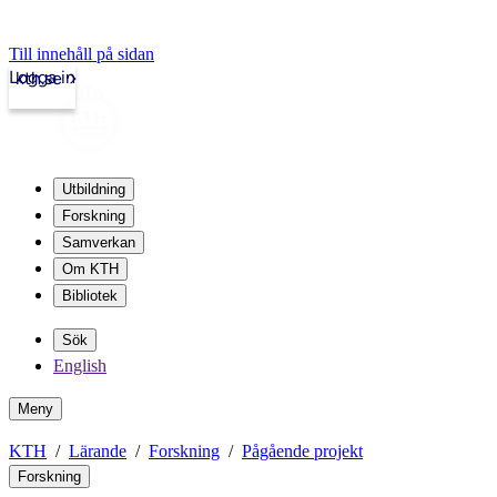
Till innehåll på sidan
Logga in
kth.se
Utbildning
Forskning
Samverkan
Om KTH
Bibliotek
Sök
English
Meny
KTH
Lärande
Forskning
Pågående projekt
Forskning