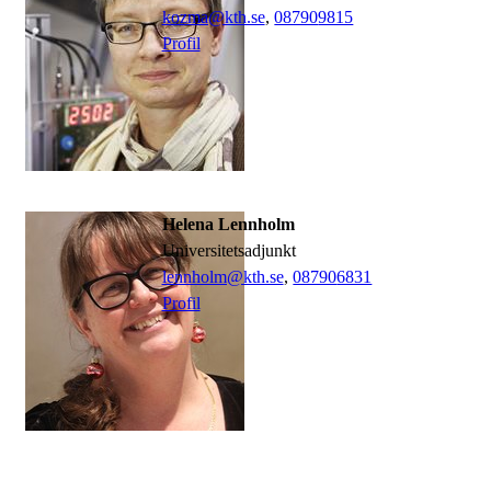
kozma@kth.se
,
08790
9815
Profil
Helena Lennholm
universitetsadjunkt
lennholm@kth.se
,
08790
6831
Profil