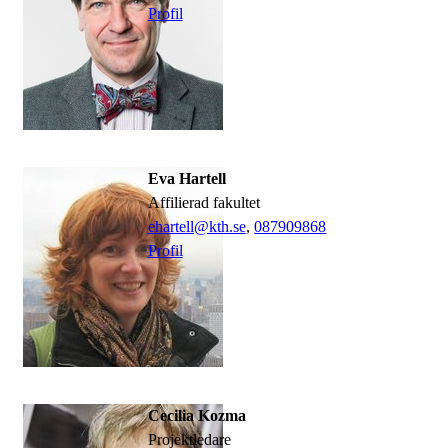
Profil
Eva Hartell
affilierad fakultet
ehartell@kth.se
,
08790
9868
Profil
Cecilia Kozma
Projektledare