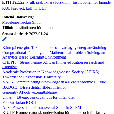
KTH Taggar
:
k-ulf
praktiknära forskning
Institutionen för lärande
KULFproject
kulf
K-ULF
Innehållsansvarig:
Madeleine Tucker Smith
Tillhör
: Institutionen för lärande
Senast ändrad
:
2022-01-24
Känn på energin! Taktilt lärande om vardaglig energianvändning
Computational Thinking and Mathematical Problem Solving, an
Analytics Based Learning Environment
CHEPIS - Strengthening African higher education research and
expertise
Academic Profession in Knowledge-based Society (APIKS)
Towards the Responsible University
NAC - Communicating Knowledge in a New Academic Culture
BADGE - Bli en digital global ingenjör
Generativ AI och vuxenutbildning
Unite! – Ett europeiskt campus för ingenjörer
Forskarskolan ROCIT
ATS - Assessment of Transversal Skills in STEM
K-ULF-Kompensatorisk undervisning för lärande och forskning