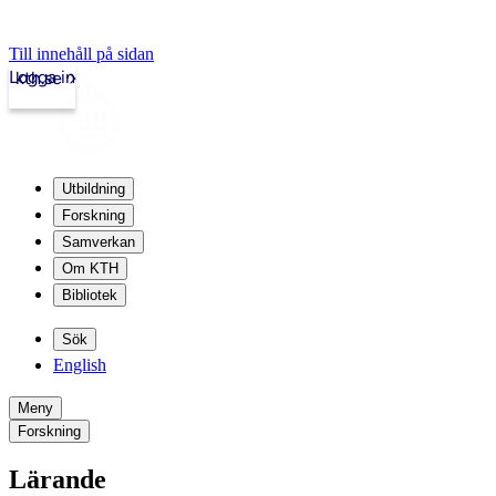
Till innehåll på sidan
Logga in
kth.se
Utbildning
Forskning
Samverkan
Om KTH
Bibliotek
Sök
English
Meny
Forskning
Lärande