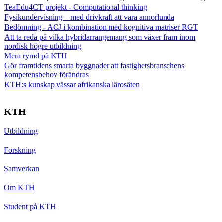
TeaEdu4CT projekt - Computational thinking
Fysikundervisning – med drivkraft att vara annorlunda
Bedömning - ACJ i kombination med kognitiva matriser RGT
Att ta reda på vilka hybridarrangemang som växer fram inom
nordisk högre utbildning
Mera rymd på KTH
Gör framtidens smarta byggnader att fastighetsbranschens
kompetensbehov förändras
KTH:s kunskap vässar afrikanska lärosäten
KTH
Utbildning
Forskning
Samverkan
Om KTH
Student på KTH