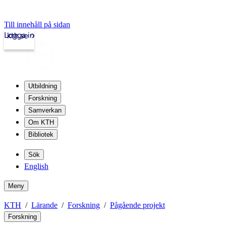
Till innehåll på sidan
Logga in
kth.se
Utbildning
Forskning
Samverkan
Om KTH
Bibliotek
Sök
English
Meny
KTH
Lärande
Forskning
Pågående projekt
Forskning