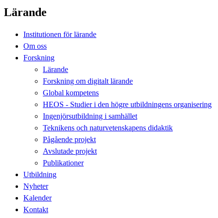
Lärande
Institutionen för lärande
Om oss
Forskning
Lärande
Forskning om digitalt lärande
Global kompetens
HEOS - Studier i den högre utbildningens organisering
Ingenjörsutbildning i samhället
Teknikens och naturvetenskapens didaktik
Pågående projekt
Avslutade projekt
Publikationer
Utbildning
Nyheter
Kalender
Kontakt