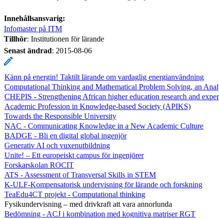
Innehållsansvarig:
Infomaster på ITM
Tillhör
: Institutionen för lärande
Senast ändrad
:
2015-08-06
Känn på energin! Taktilt lärande om vardaglig energianvändning
Computational Thinking and Mathematical Problem Solving, an Anal
CHEPIS - Strengthening African higher education research and exper
Academic Profession in Knowledge-based Society (APIKS)
Towards the Responsible University
NAC - Communicating Knowledge in a New Academic Culture
BADGE - Bli en digital global ingenjör
Generativ AI och vuxenutbildning
Unite! – Ett europeiskt campus för ingenjörer
Forskarskolan ROCIT
ATS - Assessment of Transversal Skills in STEM
K-ULF-Kompensatorisk undervisning för lärande och forskning
TeaEdu4CT projekt - Computational thinking
Fysikundervisning – med drivkraft att vara annorlunda
Bedömning - ACJ i kombination med kognitiva matriser RGT