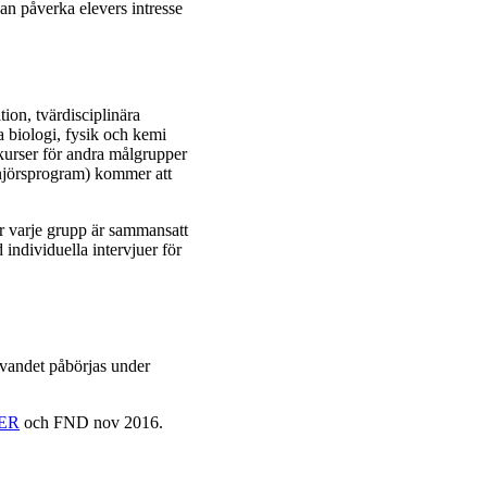
an påverka elevers intresse
tion, tvärdisciplinära
a biologi, fysik och kemi
urser för andra målgrupper
enjörsprogram) kommer att
r varje grupp är sammansatt
individuella intervjuer för
ivandet påbörjas under
ER
och FND nov 2016.
.