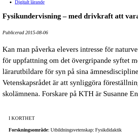
Digitalt lärande
Fysikundervisning – med drivkraft att va
Publicerad 2015-08-06
Kan man påverka elevers intresse för naturv
för uppfattning om det övergripande syftet m
lärarutbildare för syn på sina ämnesdiscipline
Vetenskapsrådet är att synliggöra föreställni
skolämnena. Forskare på KTH är Susanne En
I KORTHET
Forskningsområde
: Utbildningsvetenskap: Fysikdidaktik