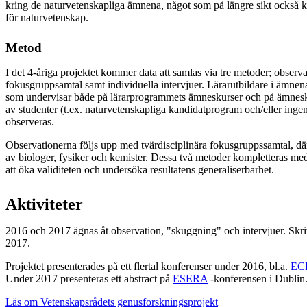
kring de naturvetenskapliga ämnena, något som på längre sikt också k
för naturvetenskap.
Metod
I det 4-åriga projektet kommer data att samlas via tre metoder; observa
fokusgruppsamtal samt individuella intervjuer. Lärarutbildare i ämnen
som undervisar både på lärarprogrammets ämneskurser och på ämnesk
av studenter (t.ex. naturvetenskapliga kandidatprogram och/eller ing
observeras.
Observationerna följs upp med tvärdisciplinära fokusgruppssamtal, dä
av biologer, fysiker och kemister. Dessa två metoder kompletteras med 
att öka validiteten och undersöka resultatens generaliserbarhet.
Aktiviteter
2016 och 2017 ägnas åt observation, "skuggning" och intervjuer. Skr
2017.
Projektet presenterades på ett flertal konferenser under 2016, bl.a.
EC
Under 2017 presenteras ett abstract på
ESERA
-konferensen i Dublin
Läs om Vetenskapsrådets genusforskningsprojekt