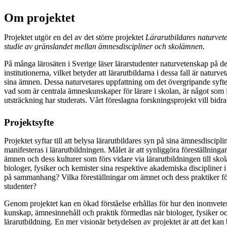
Om projektet
Projektet utgör en del av det större projektet
Lärarutbildares naturvet
studie av gränslandet mellan ämnesdiscipliner och skolämnen
.
På många lärosäten i Sverige läser lärarstudenter naturvetenskap på d
institutionerna, vilket betyder att lärarutbildarna i dessa fall är naturv
sina ämnen. Dessa naturvetares uppfattning om det övergripande syft
vad som är centrala ämneskunskaper för lärare i skolan, är något som
utsträckning har studerats. Vårt föreslagna forskningsprojekt vill bid
Projektsyfte
Projektet syftar till att belysa lärarutbildares syn på sina ämnesdiscip
manifesteras i lärarutbildningen. Målet är att synliggöra föreställning
ämnen och dess kulturer som förs vidare via lärarutbildningen till sko
biologer, fysiker och kemister sina respektive akademiska discipliner 
på sammanhang? Vilka föreställningar om ämnet och dess praktiker f
studenter?
Genom projektet kan en ökad förståelse erhållas för hur den inomvet
kunskap, ämnesinnehåll och praktik förmedlas när biologer, fysiker och
lärarutbildning. En mer visionär betydelsen av projektet är att det kan 