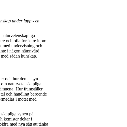
enskap under lupp - en
e naturvetenskapliga
etare och ofta forskare inom
et med undervisning och
 inte i någon nämnvärd
ra med sådan kunskap.
liner och hur denna syn
ar om naturvetenskapliga
lämnena. Hur framställer
i tal och handling beroende
örmedlas i mötet med
enskapliga synen på
 kemister deltar i
bidra med nya sätt att tänka