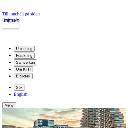
Till innehåll på sidan
Logga in
kth.se
Utbildning
Forskning
Samverkan
Om KTH
Bibliotek
Sök
English
Meny