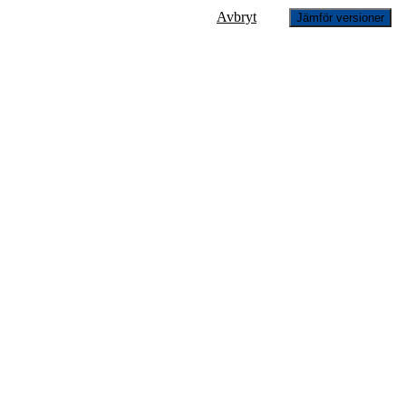
Avbryt
Jämför versioner