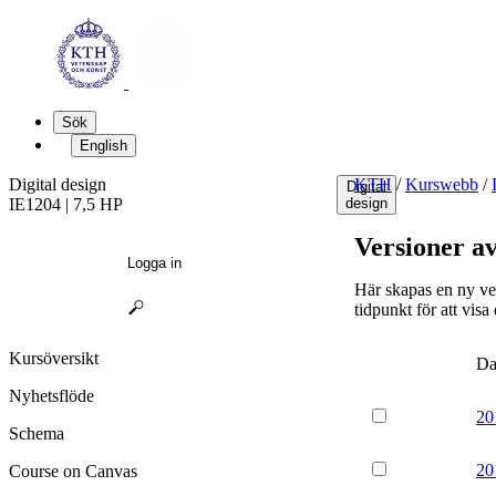
Sök
English
Digital design
KTH
/
Kurswebb
/
Digital
IE1204 | 7,5 HP
design
Versioner a
Logga in
Här skapas en ny ve
tidpunkt för att visa
Kursöversikt
Da
Nyhetsflöde
20
Schema
20
Course on Canvas