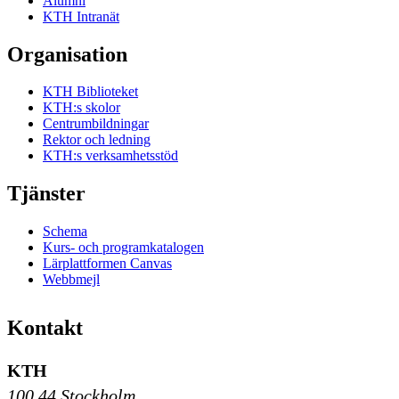
Alumni
KTH Intranät
Organisation
KTH Biblioteket
KTH:s skolor
Centrumbildningar
Rektor och ledning
KTH:s verksamhetsstöd
Tjänster
Schema
Kurs- och programkatalogen
Lärplattformen Canvas
Webbmejl
Kontakt
KTH
100 44 Stockholm