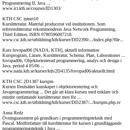
Programmering II, Java ...
www.ict.kth.se/courses/ID1303/
KTH CSC intnet10
Kurslitteratur. Material producerat vid institutionen. Som
referenslitteratur rekommenderas Java Network Programming,
Third Edition, ISBN 9780596007218.
www.csc.kth.se/utbildning/kth/kurser/DD2390/.../index.php?file...
Kurs fovopad06 [NADA, KTH], aktuell information
Kursprogram, Lärare, Kurslitteratur, Schema. Plan, Laborationer ...
fovopad06, Objektorienterad programmering, analys och design i
Java. period 4 05/06 ...
www.nada.kth.se/kurser/kth/2D4135/fovopad06/aktuellt.html
KTH CSC 2D1387 kurspm
Kursen förutsätter kunskaper i objektorientering och
Javaprogrammering ... Det går att klara kursen med enklare och
mindre omfattande kurslitteratur men för ...
www.csc.kth.se/utbildning/kth/kurser/DD2387/.../kurspm.php.sv
Anna Redz
Övningsassistent på grundkurs i programmeringsteknik med
Pascal. Medförfattare till kurslitteratur för kursen i grundläggande
programmeringsteknik i Java ...