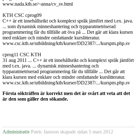
www.nada.kth.se/~anna/cv_sv.html
KTH CSC cprog09
C++ är ett innehållsrikt och komplext språk jämfört med t.ex. java.
... som dynamisk minneshantering och typparatmetriserad
programmering får du tillfälle att öva på ... Det går att klara kursen
med enklare och mindre omfattande kurslitteratur.
www.csc.kth.se/utbildning/kth/kurser/DD2387/.../kurspm.php.sv
cprog11 CSC KTH
31 aug 2011 ... C++ är ett innehållsrikt och komplext språk jämfört
med t.ex. java. ... dynamisk minneshantering och
typparatmetriserad programmering får du tillfälle ... Det går att
klara kursen med enklare och mindre omfattande kurslitteratur.
www.csc.kth.se/utbildning/kth/kurser/DD2387/.../kurspm.php.sv
Första sökträffen är korrekt men det är svårt att veta att det
är den som gäller den sökande.
Administratör
Patric Jansson
skapade sidan
5 mars 2012