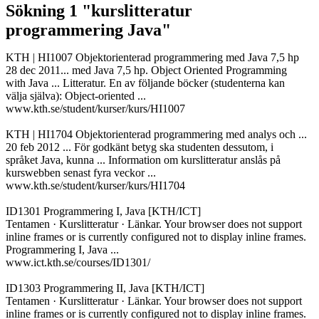
Sökning 1 "kurslitteratur
programmering Java"
KTH | HI1007 Objektorienterad programmering med Java 7,5 hp
28 dec 2011... med Java 7,5 hp. Object Oriented Programming
with Java ... Litteratur. En av följande böcker (studenterna kan
välja själva): Object-oriented ...
www.kth.se/student/kurser/kurs/HI1007
KTH | HI1704 Objektorienterad programmering med analys och ...
20 feb 2012 ... För godkänt betyg ska studenten dessutom, i
språket Java, kunna ... Information om kurslitteratur anslås på
kurswebben senast fyra veckor ...
www.kth.se/student/kurser/kurs/HI1704
ID1301 Programmering I, Java [KTH/ICT]
Tentamen · Kurslitteratur · Länkar. Your browser does not support
inline frames or is currently configured not to display inline frames.
Programmering I, Java ...
www.ict.kth.se/courses/ID1301/
ID1303 Programmering II, Java [KTH/ICT]
Tentamen · Kurslitteratur · Länkar. Your browser does not support
inline frames or is currently configured not to display inline frames.