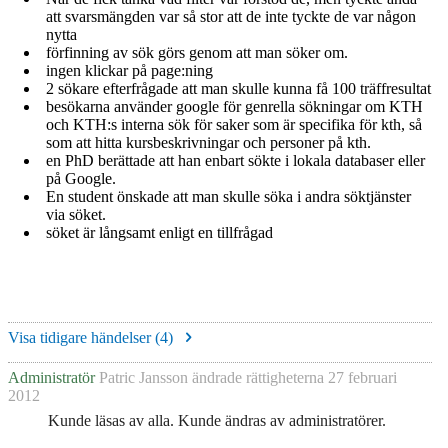
att svarsmängden var så stor att de inte tyckte de var någon
nytta
förfinning av sök görs genom att man söker om.
ingen klickar på page:ning
2 sökare efterfrågade att man skulle kunna få 100 träffresultat
besökarna använder google för genrella sökningar om KTH
och KTH:s interna sök för saker som är specifika för kth, så
som att hitta kursbeskrivningar och personer på kth.
en PhD berättade att han enbart sökte i lokala databaser eller
på Google.
En student önskade att man skulle söka i andra söktjänster
via söket.
söket är långsamt enligt en tillfrågad
Visa tidigare händelser (
4
)
Administratör
Patric Jansson
ändrade rättigheterna
27 februari
2012
Kunde läsas av alla. Kunde ändras av administratörer.