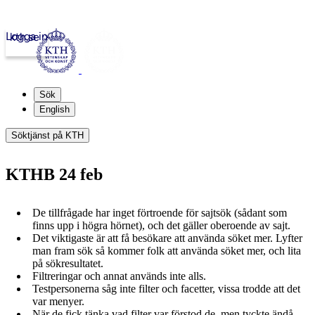
Logga in
kth.se
Sök
English
Söktjänst på KTH
KTHB 24 feb
De tillfrågade har inget förtroende för sajtsök (sådant som
finns upp i högra hörnet), och det gäller oberoende av sajt.
Det viktigaste är att få besökare att använda söket mer. Lyfter
man fram sök så kommer folk att använda söket mer, och lita
på sökresultatet.
Filtreringar och annat används inte alls.
Testpersonerna såg inte filter och facetter, vissa trodde att det
var menyer.
När de fick tänka vad filter var förstod de, men tyckte ändå