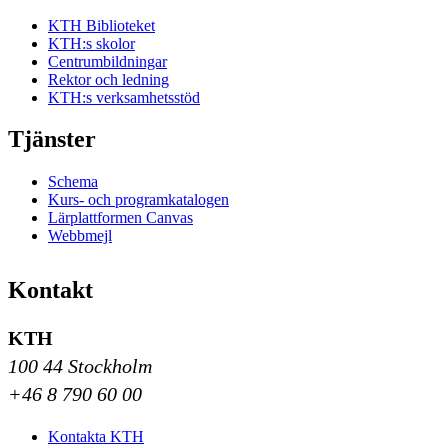
KTH Biblioteket
KTH:s skolor
Centrumbildningar
Rektor och ledning
KTH:s verksamhetsstöd
Tjänster
Schema
Kurs- och programkatalogen
Lärplattformen Canvas
Webbmejl
Kontakt
KTH
100 44 Stockholm
+46 8 790 60 00
Kontakta KTH