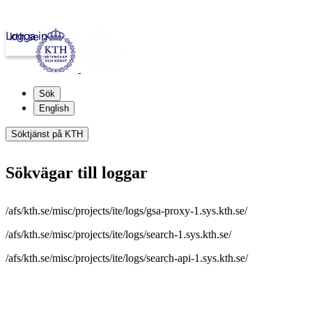
Logga in
kth.se
Sök
English
Söktjänst på KTH
Sökvägar till loggar
/afs/kth.se/misc/projects/ite/logs/gsa-proxy-1.sys.kth.se/
/afs/kth.se/misc/projects/ite/logs/search-1.sys.kth.se/
/afs/kth.se/misc/projects/ite/logs/search-api-1.sys.kth.se/