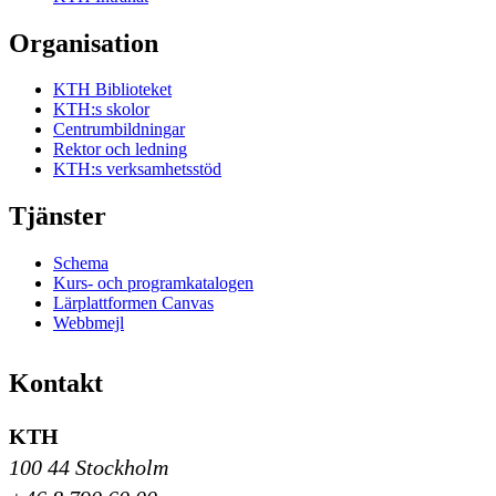
Organisation
KTH Biblioteket
KTH:s skolor
Centrumbildningar
Rektor och ledning
KTH:s verksamhetsstöd
Tjänster
Schema
Kurs- och programkatalogen
Lärplattformen Canvas
Webbmejl
Kontakt
KTH
100 44 Stockholm