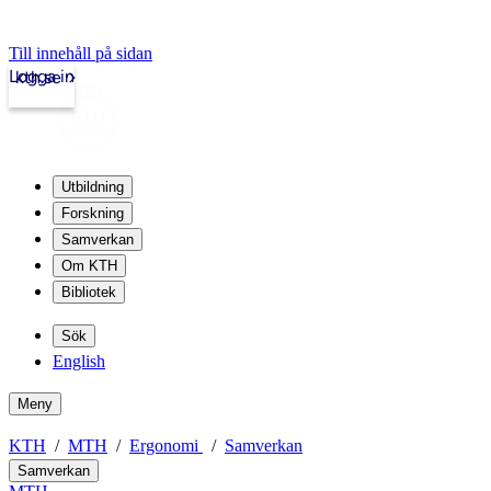
Till innehåll på sidan
Logga in
kth.se
Utbildning
Forskning
Samverkan
Om KTH
Bibliotek
Sök
English
Meny
KTH
MTH
Ergonomi
Samverkan
Samverkan