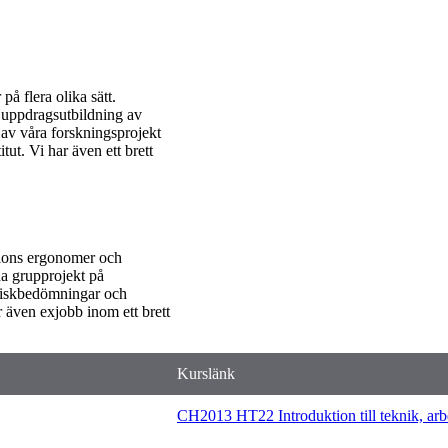
å flera olika sätt.
 uppdragsutbildning av
 av våra forskningsprojekt
tut. Vi har även ett brett
tions ergonomer och
na grupprojekt på
 riskbedömningar och
r även exjobb inom ett brett
Kurslänk
CH2013 HT22 Introduktion till teknik, arb