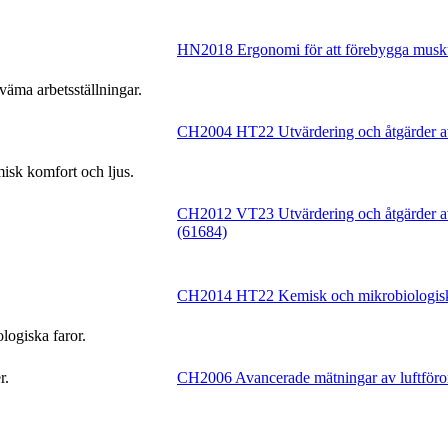
HN2018 Ergonomi för att förebygga musku
äma arbetsställningar.
CH2004 HT22 Utvärdering och åtgärder av
misk komfort och ljus.
CH2012 VT23 Utvärdering och åtgärder av 
(61684)
CH2014 HT22 Kemisk och mikrobiologisk r
logiska faror.
r.
CH2006 Avancerade mätningar av luftförore