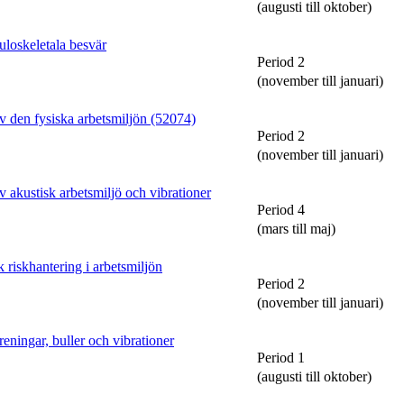
(augusti till oktober)
loskeletala besvär
Period 2
(november till januari)
 den fysiska arbetsmiljön (52074)
Period 2
(november till januari)
akustisk arbetsmiljö och vibrationer
Period 4
(mars till maj)
iskhantering i arbetsmiljön
Period 2
(november till januari)
ningar, buller och vibrationer
Period 1
(augusti till oktober)