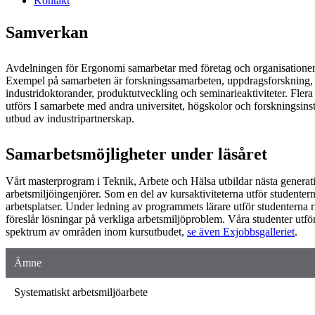
Kontakt
Samverkan
Avdelningen för Ergonomi samarbetar med företag och organisationer p
Exempel på samarbeten är forskningssamarbeten, uppdragsforskning,
industridoktorander, produktutveckling och seminarieaktiviteter. Flera
utförs I samarbete med andra universitet, högskolor och forskningsinsti
utbud av industripartnerskap.
Samarbetsmöjligheter under läsåret
Vårt masterprogram i Teknik, Arbete och Hälsa utbildar nästa genera
arbetsmiljöingenjörer. Som en del av kursaktiviteterna utför studenter
arbetsplatser. Under ledning av programmets lärare utför studenterna
föreslår lösningar på verkliga arbetsmiljöproblem. Våra studenter utfö
spektrum av områden inom kursutbudet,
se även Exjobbsgalleriet
.
Ämne
Systematiskt arbetsmiljöarbete