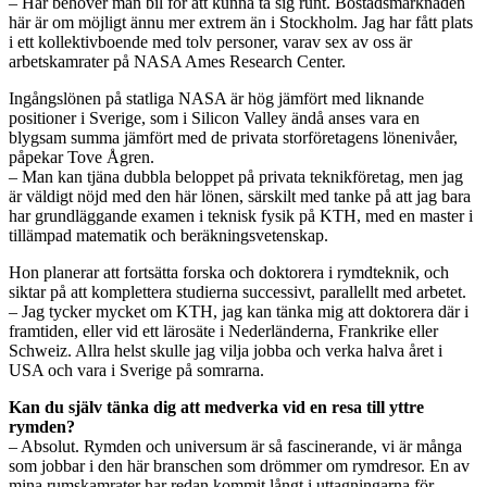
– Här behöver man bil för att kunna ta sig runt. Bostadsmarknaden
här är om möjligt ännu mer extrem än i Stockholm. Jag har fått plats
i ett kollektivboende med tolv personer, varav sex av oss är
arbetskamrater på NASA Ames Research Center.
Ingångslönen på statliga NASA är hög jämfört med liknande
positioner i Sverige, som i Silicon Valley ändå anses vara en
blygsam summa jämfört med de privata storföretagens lönenivåer,
påpekar Tove Ågren.
– Man kan tjäna dubbla beloppet på privata teknikföretag, men jag
är väldigt nöjd med den här lönen, särskilt med tanke på att jag bara
har grundläggande examen i teknisk fysik på KTH, med en master i
tillämpad matematik och beräkningsvetenskap.
Hon planerar att fortsätta forska och doktorera i rymdteknik, och
siktar på att komplettera studierna successivt, parallellt med arbetet.
– Jag tycker mycket om KTH, jag kan tänka mig att doktorera där i
framtiden, eller vid ett lärosäte i Nederländerna, Frankrike eller
Schweiz. Allra helst skulle jag vilja jobba och verka halva året i
USA och vara i Sverige på somrarna.
Kan du själv tänka dig att medverka vid en resa till yttre
rymden?
– Absolut. Rymden och universum är så fascinerande, vi är många
som jobbar i den här branschen som drömmer om rymdresor. En av
mina rumskamrater har redan kommit långt i uttagningarna för