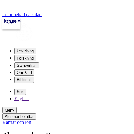
Till innehåll på sidan
Logga in
kth.se
Utbildning
Forskning
Samverkan
Om KTH
Bibliotek
Sök
English
Meny
Alumner berättar
Karriär och lön