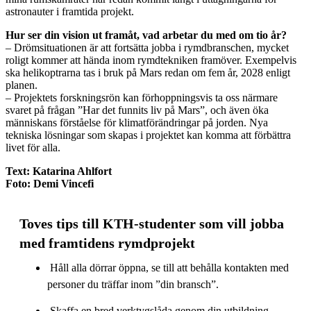
astronauter i framtida projekt.
Hur ser din vision ut framåt, vad arbetar du med om tio år?
– Drömsituationen är att fortsätta jobba i rymdbranschen, mycket
roligt kommer att hända inom rymdtekniken framöver. Exempelvis
ska helikoptrarna tas i bruk på Mars redan om fem år, 2028 enligt
planen.
– Projektets forskningsrön kan förhoppningsvis ta oss närmare
svaret på frågan ”Har det funnits liv på Mars”, och även öka
människans förståelse för klimatförändringar på jorden. Nya
tekniska lösningar som skapas i projektet kan komma att förbättra
livet för alla.
Text: Katarina Ahlfort
Foto: Demi Vincefi
Toves tips till KTH-studenter som vill jobba
med framtidens rymdprojekt
Håll alla dörrar öppna, se till att behålla kontakten med
personer du träffar inom ”din bransch”.
Skaffa en bred verktygslåda genom din utbildning.