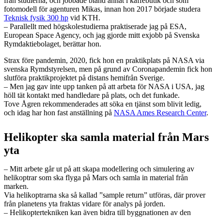
från studierna, och jobbade bland annat i kaffebutik och som
fotomodell för agenturen Mikas, innan hon 2017 började studera
Teknisk fysik 300 hp
vid KTH.
– Parallellt med högskolestudierna praktiserade jag på ESA,
European Space Agency, och jag gjorde mitt exjobb på Svenska
Rymdaktiebolaget, berättar hon.
Strax före pandemin, 2020, fick hon en praktikplats på NASA via
svenska Rymdstyrelsen, men på grund av Coronapandemin fick hon
slutföra praktikprojektet på distans hemifrån Sverige.
– Men jag gav inte upp tanken på att arbeta för NASA i USA, jag
höll tät kontakt med handledare på plats, och det funkade.
Tove Ågren rekommenderades att söka en tjänst som blivit ledig,
och idag har hon fast anställning på
NASA Ames Research Center
.
Helikopter ska samla material från Mars
yta
– Mitt arbete går ut på att skapa modellering och simulering av
helikoptrar som ska flyga på Mars och samla in material från
marken.
Via helikoptrarna ska så kallad ”sample return” utföras, där prover
från planetens yta fraktas vidare för analys på jorden.
– Helikoptertekniken kan även bidra till byggnationen av den