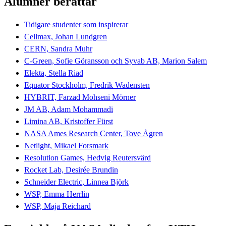
Alumner berättar
Tidigare studenter som inspirerar
Cellmax, Johan Lundgren
CERN, Sandra Muhr
C-Green, Sofie Göransson och Syvab AB, Marion Salem
Elekta, Stella Riad
Equator Stockholm, Fredrik Wadensten
HYBRIT, Farzad Mohseni Mörner
JM AB, Adam Mohammadi
Limina AB, Kristoffer Fürst
NASA Ames Research Center, Tove Ågren
Netlight, Mikael Forsmark
Resolution Games, Hedvig Reutersvärd
Rocket Lab, Desirée Brundin
Schneider Electric, Linnea Björk
WSP, Emma Herrlin
WSP, Maja Reichard