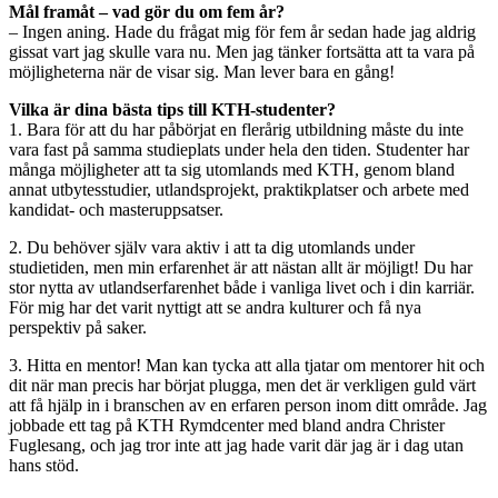
Mål framåt – vad gör du om fem år?
– Ingen aning. Hade du frågat mig för fem år sedan hade jag aldrig
gissat vart jag skulle vara nu. Men jag tänker fortsätta att ta vara på
möjligheterna när de visar sig. Man lever bara en gång!
Vilka är dina bästa tips till KTH-studenter?
1. Bara för att du har påbörjat en flerårig utbildning måste du inte
vara fast på samma studieplats under hela den tiden. Studenter har
många möjligheter att ta sig utomlands med KTH, genom bland
annat utbytesstudier, utlandsprojekt, praktikplatser och arbete med
kandidat- och masteruppsatser.
2. Du behöver själv vara aktiv i att ta dig utomlands under
studietiden, men min erfarenhet är att nästan allt är möjligt! Du har
stor nytta av utlandserfarenhet både i vanliga livet och i din karriär.
För mig har det varit nyttigt att se andra kulturer och få nya
perspektiv på saker.
3. Hitta en mentor! Man kan tycka att alla tjatar om mentorer hit och
dit när man precis har börjat plugga, men det är verkligen guld värt
att få hjälp in i branschen av en erfaren person inom ditt område. Jag
jobbade ett tag på KTH Rymdcenter med bland andra Christer
Fuglesang, och jag tror inte att jag hade varit där jag är i dag utan
hans stöd.