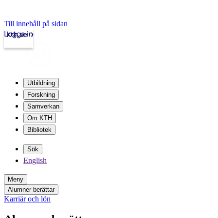
Till innehåll på sidan
Logga in
kth.se
Utbildning
Forskning
Samverkan
Om KTH
Bibliotek
Sök
English
Meny
Alumner berättar
Karriär och lön