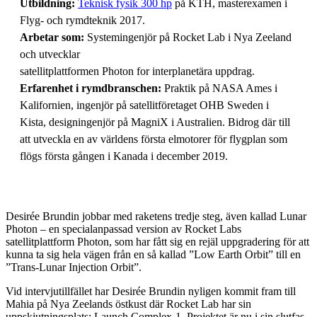
Utbildning:
Teknisk fysik 300 hp
på KTH, masterexamen i
Flyg- och rymdteknik 2017.
Arbetar som:
Systemingenjör på Rocket Lab i Nya Zeeland
och utvecklar
satellitplattformen Photon for interplanetära uppdrag.
Erfarenhet i rymdbranschen:
Praktik på NASA Ames i
Kalifornien, ingenjör på satellitföretaget OHB Sweden i
Kista, designingenjör på MagniX i Australien. Bidrog där till
att utveckla en av världens första elmotorer för flygplan som
flögs första gången i Kanada i december 2019.
Desirée Brundin jobbar med raketens tredje steg, även kallad Lunar
Photon – en specialanpassad version av Rocket Labs
satellitplattform Photon, som har fått sig en rejäl uppgradering för att
kunna ta sig hela vägen från en så kallad ”Low Earth Orbit” till en
”Trans-Lunar Injection Orbit”.
Vid intervjutillfället har Desirée Brundin nyligen kommit fram till
Mahia på Nya Zeelands östkust där Rocket Lab har sin
uppskjutningsplats: Launch Complex-1. Projektet är nu i sin slutfas