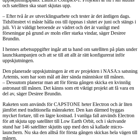
och satelliten ska snart skjutas upp.
– Efter två år av utvecklingsarbete och tester är det äntligen dags.
Tidsfönstret vi måste hålla oss till öppnas i slutet av juni och stängs i
juli. Vi är väldigt beroende av vädret och det är vanligt med
förseningar på grund av moln eller starka vindar, säger Desiree
Brundin.
I hennes arbetsuppgifter ingår att ta hand om satelliten på plats under
launchkampanjen och att se till att allt är rätt konfigurerat inför
uppskjutningen.
Den planerade uppskjutningen är ett av projekten i NASA:s satsning
Artemis, som har som mål att åter sända människor till månen.
– Dessutom planerar man att för första gången skicka en kvinnlig
astronaut till månen. Det känns som ett viktigt projekt att få vara en
del av, säger Desiree Brundin.
Raketen som används för CAPSTONE heter Electron och är liten
jämfört med traditionella månraketer. Den kan därmed byggas
mycket fortare, till en lägre kostnad. I vanliga fall används Electron
för att skjuta upp satelliter till Low Earth Orbit, och i skrivande
stund har 146 satelliter skjutits upp med den så kallade micro-
launchern. Nu ska den alltså för första gången skickas hela vägen till
månen.