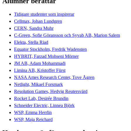
Alumner berättar
Tidigare studenter som inspirerar
Cellmax, Johan Lundgren
CERN, Sandra Muhr
C-Green, Sofie Göransson och Syvab AB, Marion Salem
Elekta, Stella Riad
Equator Stockholm, Fredrik Wadensten
HYBRIT, Farzad Mohseni Mörner
JM AB, Adam Mohammadi
Limina AB, Kristoffer Fürst
NASA Ames Research Center, Tove Ågren
Netlight, Mikael Forsmark
Resolution Games, Hedvig Reutersvärd
Rocket Lab, Desirée Brundin
Schneider Electric, Linnea Björk
WSP, Emma Herrlin
WSP, Maja Reichard