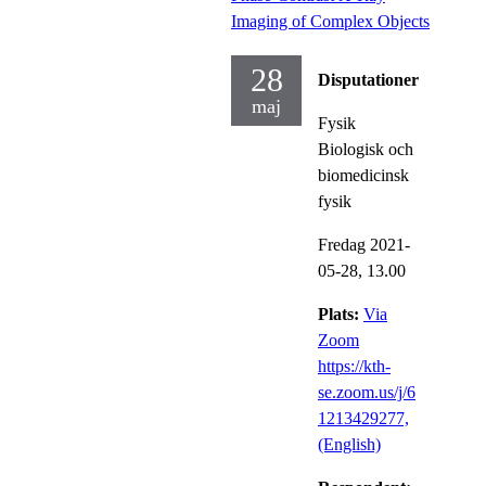
Imaging of Complex Objects
28
Disputationer
maj
Fysik
Biologisk och
biomedicinsk
fysik
Fredag 2021-
05-28,
13.00
Plats:
Via
Zoom
https://kth-
se.zoom.us/j/6
1213429277,
(English)