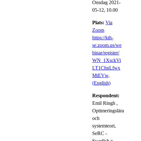
Onsdag 2021-
05-12,
10.00
Plats:
Via
Zoom
https://kth-
se.zoom.us/we
binar/register/
WN_1XsckVi
LT1ChnLfwx
MtEVw,
(English)
Respondent:
Emil Ringh
,
Optimeringslära
och
systemteori,
SeRC -
Swedish e-