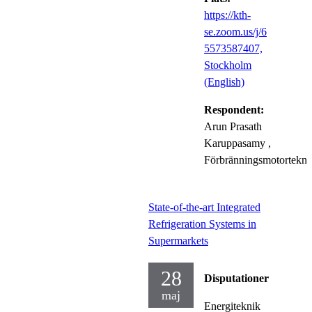
https://kth-
se.zoom.us/j/6
5573587407,
Stockholm
(English)
Respondent:
Arun Prasath
Karuppasamy
,
Förbränningsmotortekni
State-of-the-art Integrated
Refrigeration Systems in
Supermarkets
28
Disputationer
maj
Energiteknik