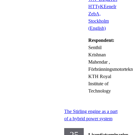
HTTyKEeneIr
ZebA,
Stockholm
(English)
Respondent:
Senthil
Krishnan
Mahendar
,
Förbränningsmotortekni
KTH Royal
Institute of
Technology
The Stirling engine as a part
of a hybrid power system
25
Licentiatseminarier