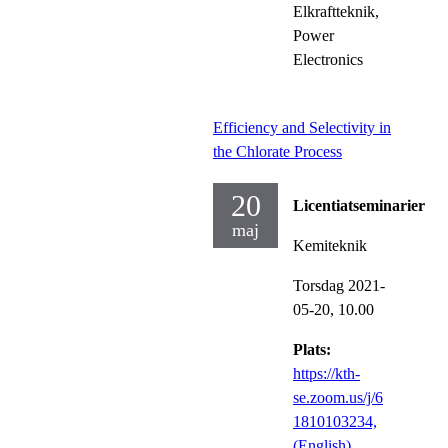
Elkraftteknik,
Power
Electronics
Efficiency and Selectivity in
the Chlorate Process
20
Licentiatseminarier
maj
Kemiteknik
Torsdag 2021-
05-20,
10.00
Plats:
https://kth-
se.zoom.us/j/6
1810103234,
(English)