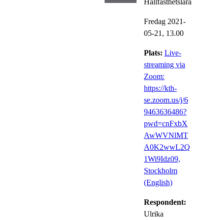
Hållfasthetslära
Fredag 2021-
05-21,
13.00
Plats:
Live-
streaming via
Zoom:
https://kth-
se.zoom.us/j/6
9463636486?
pwd=cnFxbX
AwWVNlMT
A0K2wwL2Q
1Wi9Idz09,
Stockholm
(English)
Respondent:
Ulrika