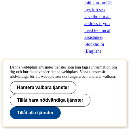
raid.karoumi@
byv.kth.se /
Use the e-mail
address if you
need technical
assistance,
Stockholm
(English)
Licentiand:
Denna webbplats använder tjänster som kan lagra information om
Daniel
dig och hur du använder denna webbplats. Vissa tjänster är
Colmenares
,
nödvändiga för att webbplatsen ska fungera och andra är valbara.
Bro- och
Hantera valbara tjänster
stålbyggnad
Tillåt bara nödvändiga tjänster
Fundamental Control
Tillåt alla tjänster
Performance Limitations for
Interarea Oscillation