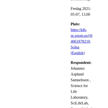
Fredag 2021-
05-07,
13.00
Plats:
https://kth-
se.zoom.us/j/6
4061878210,
Solna
(English)
Respondent:
Johannes
Asplund
Samuelsson
,
Science for
Life
Laboratory,
SciLifeLab,