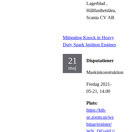
Lagerblad
,
Hållfasthetslära,
Scania CV AB
Mitigating Knock in Heavy
Duty Spark Ignition Engines
21
Disputationer
maj
Maskinkonstruktion
Fredag 2021-
05-21,
14.00
Plats:
https://kth-
se.zoom.us/we
binar/register/
WN_DEjaHUi