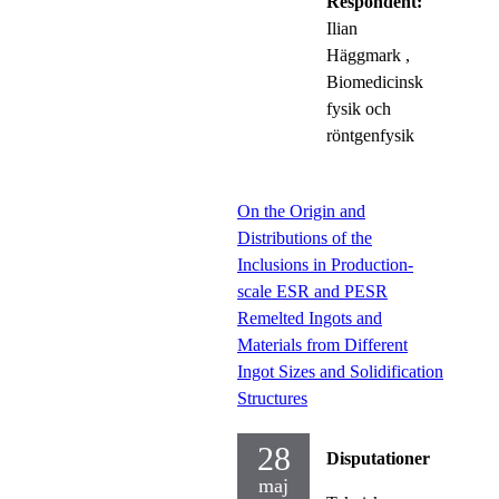
Respondent:
Ilian
Häggmark
,
Biomedicinsk
fysik och
röntgenfysik
On the Origin and
Distributions of the
Inclusions in Production-
scale ESR and PESR
Remelted Ingots and
Materials from Different
Ingot Sizes and Solidification
Structures
28
Disputationer
maj