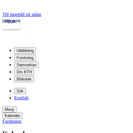
Till innehåll på sidan
Logga in
kth.se
Utbildning
Forskning
Samverkan
Om KTH
Bibliotek
Sök
English
Meny
Kalender
Forskning