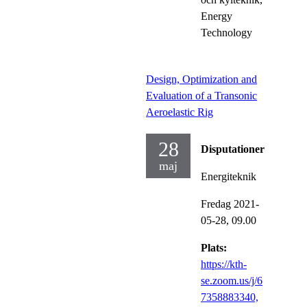
Energy
Technology
Design, Optimization and
Evaluation of a Transonic
Aeroelastic Rig
28
Disputationer
maj
Energiteknik
Fredag 2021-
05-28,
09.00
Plats:
https://kth-
se.zoom.us/j/6
7358883340,