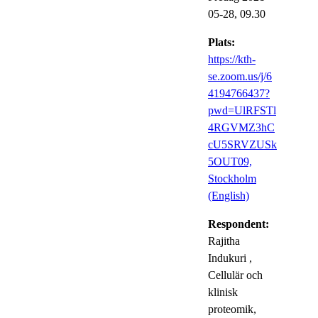
05-28,
09.30
Plats:
https://kth-
se.zoom.us/j/6
4194766437?
pwd=UlRFSTl
4RGVMZ3hC
cU5SRVZUSk
5OUT09,
Stockholm
(English)
Respondent:
Rajitha
Indukuri
,
Cellulär och
klinisk
proteomik,