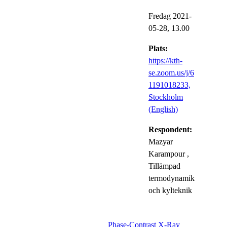
Fredag 2021-
05-28,
13.00
Plats:
https://kth-
se.zoom.us/j/6
1191018233,
Stockholm
(English)
Respondent:
Mazyar
Karampour
,
Tillämpad
termodynamik
och kylteknik
Phase-Contrast X-Ray