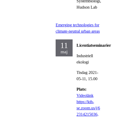
Systembiologi,
Hudson Lab
Emerging technologies for
climate-neutral urban areas
11
Licentiatseminarier
maj
Industriell
ekologi
Tisdag 2021-
05-11,
15.00
Plats:
Videolänk
https://kth-
se.zoom.us/j/6
2314215036,