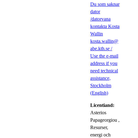
Du som saknar
dator
/datorvana
kontakta Kosta
Wallin
kosta.wallin@
abe.kth.se /
Use the e-mail
address if you
need technical
assistance,
Stockholm
(English)
Licentiand:
Asterios
Papageorgiou
,
Resurser,
energi och