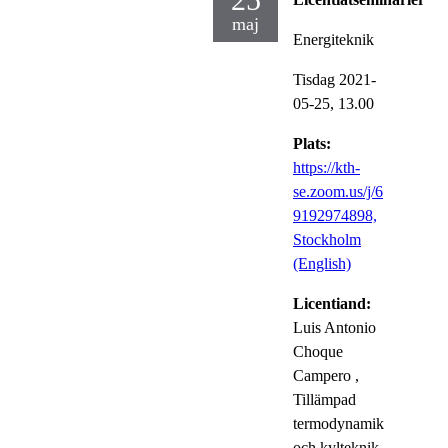
maj
Energiteknik
Tisdag 2021-
05-25,
13.00
Plats:
https://kth-
se.zoom.us/j/6
9192974898,
Stockholm
(English)
Licentiand:
Luis Antonio
Choque
Campero
,
Tillämpad
termodynamik
och kylteknik,