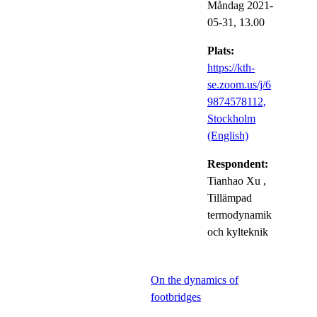
Måndag 2021-
05-31,
13.00
Plats:
https://kth-
se.zoom.us/j/6
9874578112,
Stockholm
(English)
Respondent:
Tianhao Xu
,
Tillämpad
termodynamik
och kylteknik
On the dynamics of
footbridges