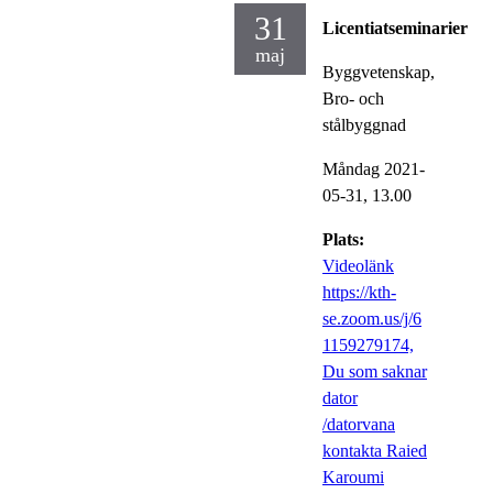
31
Licentiatseminarier
maj
Byggvetenskap,
Bro- och
stålbyggnad
Måndag 2021-
05-31,
13.00
Plats:
Videolänk
https://kth-
se.zoom.us/j/6
1159279174,
Du som saknar
dator
/datorvana
kontakta Raied
Karoumi