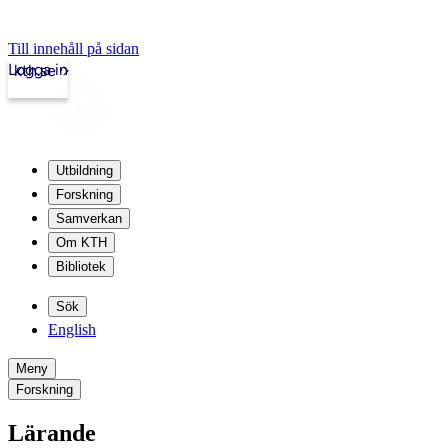
Till innehåll på sidan
Logga in
kth.se
Utbildning
Forskning
Samverkan
Om KTH
Bibliotek
Sök
English
Meny
Forskning
Lärande