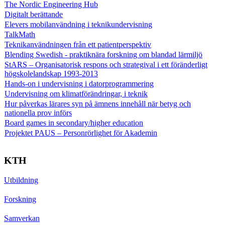
The Nordic Engineering Hub
Digitalt berättande
Elevers mobilanvändning i teknikundervisning
TalkMath
Teknikanvändningen från ett patientperspektiv
Blending Swedish - praktiknära forskning om blandad lärmiljö
StARS – Organisatorisk respons och strategival i ett föränderligt
högskolelandskap 1993-2013
Hands-on i undervisning i datorprogrammering
Undervisning om klimatförändringar, i teknik
Hur påverkas lärares syn på ämnens innehåll när betyg och
nationella prov införs
Board games in secondary/higher education
Projektet PAUS – Personrörlighet för Akademin
KTH
Utbildning
Forskning
Samverkan