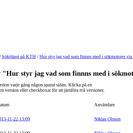
/
Söktjänst på KTH
/
Hur styr jag vad som finnns med i sökmotorer via 
 "Hur styr jag vad som finnns med i sökmot
rsion varje gång någon sparat sidan. Klicka på en
 en version eller checkboxar för att jämföra två versioner.
atum
Användare
013-11-22 13:09
Niklas Olsson