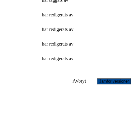
har taggats av
har redigerats av
har redigerats av
har redigerats av
har redigerats av
Avbryt
Jämför versioner