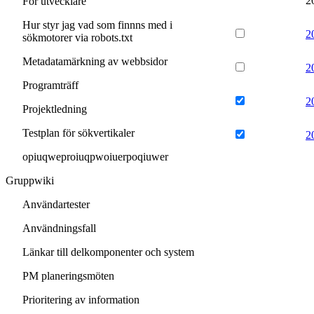
2
För utvecklare
Hur styr jag vad som finnns med i
2
sökmotorer via robots.txt
Metadatamärkning av webbsidor
2
Programträff
2
Projektledning
Testplan för sökvertikaler
2
opiuqweproiuqpwoiuerpoqiuwer
Gruppwiki
Användartester
Användningsfall
Länkar till delkomponenter och system
PM planeringsmöten
Prioritering av information