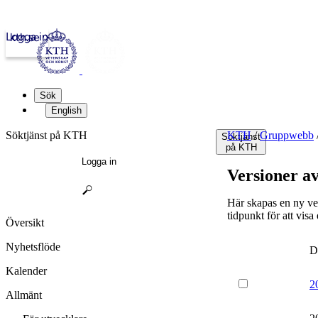
Logga in
kth.se
Sök
English
Söktjänst på KTH
KTH
/
Gruppwebb
Söktjänst
på KTH
Logga in
Versioner av
Här skapas en ny ve
tidpunkt för att visa
Översikt
Nyhetsflöde
D
Kalender
2
Allmänt