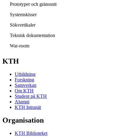
Prototyper och gränssnit
Systemskisser
Sökvertikaler
Teknisk dokumentation
War-room
KTH
Utbildning
Forskning
Samverkan
Om KTH
Student på KTH
Alumni
KTH Intranät
Organisation
KTH Biblioteket