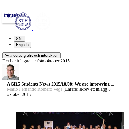
Logga in
kth.se
Sök
English
Avancerad grafik och interaktion
Det här inlägget är från oktober 2015.
AGI15 Students News 2015/10/08: We are improving ...
Mario Fernando Romero Vega
(Lärare) skrev ett inlägg
8
oktober 2015