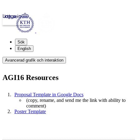
Logga in
kth.se
Sök
English
Avancerad grafik och interaktion
AGI16 Resources
Proposal Template in Google Docs
(copy, rename, and send me the link with ability to
comment)
Poster Template