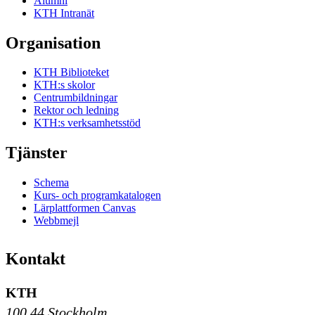
Alumni
KTH Intranät
Organisation
KTH Biblioteket
KTH:s skolor
Centrumbildningar
Rektor och ledning
KTH:s verksamhetsstöd
Tjänster
Schema
Kurs- och programkatalogen
Lärplattformen Canvas
Webbmejl
Kontakt
KTH
100 44 Stockholm