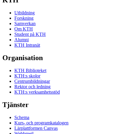
KTH
Utbildning
Forskning
Samverkan
Om KTH
Student på KTH
Alumni
KTH Intranät
Organisation
KTH Biblioteket
KTH:s skolor
Centrumbildningar
Rektor och ledning
KTH:s verksamhetsstöd
Tjänster
Schema
Kurs- och programkatalogen
Lärplattformen Canvas
Webbmejl