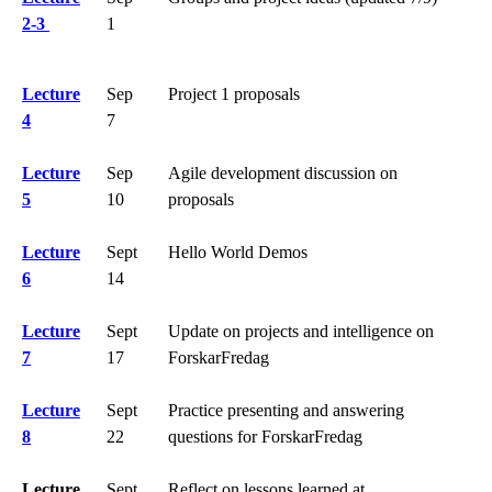
2-3
1
Lecture
Sep
Project 1 proposals
4
7
Lecture
Sep
Agile development discussion on
5
10
proposals
Lecture
Sept
Hello World Demos
6
14
Lecture
Sept
Update on projects and intelligence on
7
17
ForskarFredag
Lecture
Sept
Practice presenting and answering
8
22
questions for ForskarFredag
Lecture
Sept
Reflect on lessons learned at