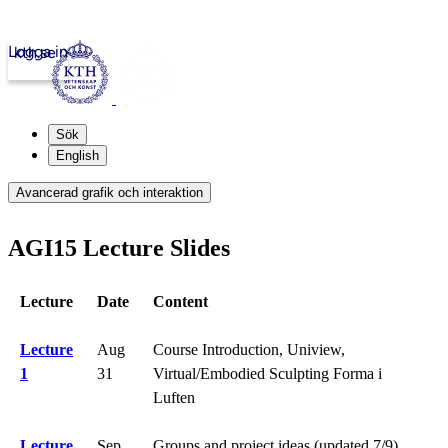
Logga in
kth.se
Sök
English
Avancerad grafik och interaktion
AGI15 Lecture Slides
Lecture
Date
Content
Lecture
Aug
Course Introduction, Uniview,
1
31
Virtual/Embodied Sculpting Forma i
Luften
Lecture
Sep
Groups and project ideas (updated 7/9)