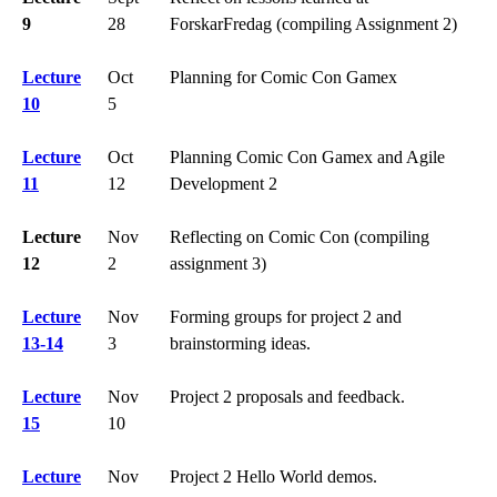
9
28
ForskarFredag (compiling Assignment 2)
Lecture
Oct
Planning for Comic Con Gamex
10
5
Lecture
Oct
Planning Comic Con Gamex and Agile
11
12
Development 2
Lecture
Nov
Reflecting on Comic Con (compiling
12
2
assignment 3)
Lecture
Nov
Forming groups for project 2 and
13-14
3
brainstorming ideas.
Lecture
Nov
Project 2 proposals and feedback.
15
10
Lecture
Nov
Project 2 Hello World demos.