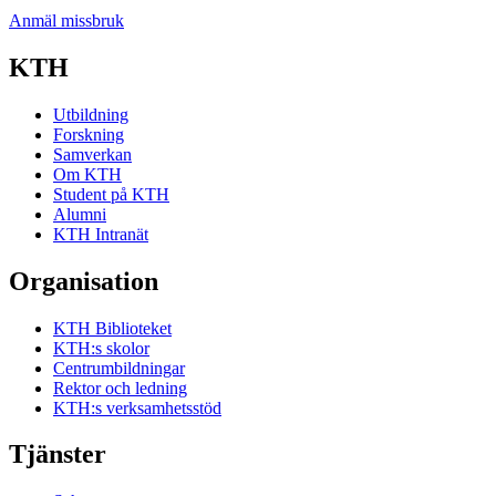
Anmäl missbruk
KTH
Utbildning
Forskning
Samverkan
Om KTH
Student på KTH
Alumni
KTH Intranät
Organisation
KTH Biblioteket
KTH:s skolor
Centrumbildningar
Rektor och ledning
KTH:s verksamhetsstöd
Tjänster