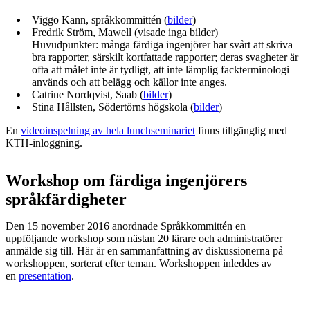
Viggo Kann, språkkommittén (
bilder
)
Fredrik Ström, Mawell (visade inga bilder)
Huvudpunkter: många färdiga ingenjörer har svårt att skriva
bra rapporter, särskilt kortfattade rapporter; deras svagheter är
ofta att målet inte är tydligt, att inte lämplig fackterminologi
används och att belägg och källor inte anges.
Catrine Nordqvist, Saab (
bilder
)
Stina Hållsten, Södertörns högskola (
bilder
)
En
videoinspelning av hela lunchseminariet
finns tillgänglig med
KTH-inloggning.
Workshop om f
ärdiga ingenjörers
språkfärdigheter
Den 15 november 2016 anordnade Språkkommittén en
uppföljande workshop som nästan
20 lärare och administratörer
anmälde sig till. Här är en sammanfattning av diskussionerna på
workshoppen, sorterat efter teman. Workshoppen inleddes av
en
presentation
.