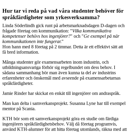
Hur tar vi reda på vad våra studenter behöver för
språkfärdigheter som yrkesverksamma?
Linda Söderlindh gick runt på arbetsmarknadsdagen D-dagen och
frågade företag om kommunikation: "
Vilka kommunikativa
kompetenser behövs hos ingenjörer?
" och "
Ge exempel på när
kommunikationen inte fungerar.
"
Hon hann med 8 företag på 2 timmar. Detta är ett effektivt sätt att
få bred information.
Många studenter gör
examensarbeten inom industrin, och
utbildningsansvariga förhör sig regelbundet om dess behov. I
sådana sammanhang bör man även kunna ta del av industrins
erfarenheter och önskemål med avseende på examensarbetarnas
språkfärdigheter.
Jamie Rinder har skickat en enkät till ingenjörer om andraspråk.
Man kan delta i samverkansprojekt. Susanna Lyne har till exempel
mentor på Scania.
KTH bör som ett samverkansprojekt göra en studie om färdiga
ingenjörers språkfärdighetsbehov. Välj då företag programvis,
använd KTH-alumner för att hitta företag utomlands, räkna med att