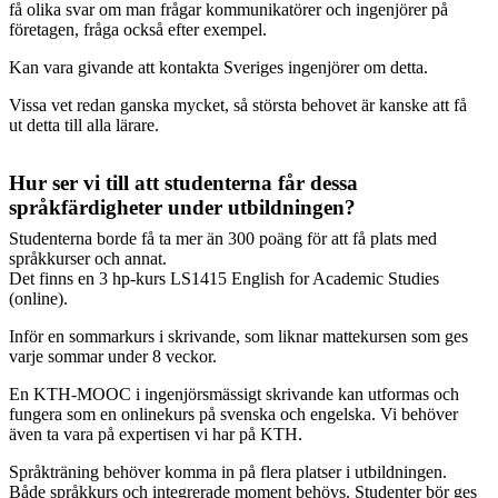
få olika svar om man frågar kommunikatörer och ingenjörer på
företagen, fråga också efter exempel.
Kan vara givande att kontakta Sveriges ingenjörer om detta.
Vissa vet redan ganska mycket, så största behovet är kanske att få
ut detta till alla lärare.
Hur ser vi till att studenterna får dessa
språkfärdigheter under utbildningen?
Studenterna borde få ta mer än 300 poäng för att få plats med
språkkurser och annat.
Det finns en 3 hp-kurs LS1415 English for Academic Studies
(online).
Inför en sommarkurs i skrivande, som liknar mattekursen som ges
varje sommar under 8 veckor.
En KTH-MOOC i ingenjörsmässigt skrivande kan utformas och
fungera som en onlinekurs på svenska och engelska. Vi behöver
även ta vara på expertisen vi har på KTH.
Språkträning behöver komma in på flera platser i utbildningen.
Både språkkurs och integrerade moment behövs. Studenter bör ges