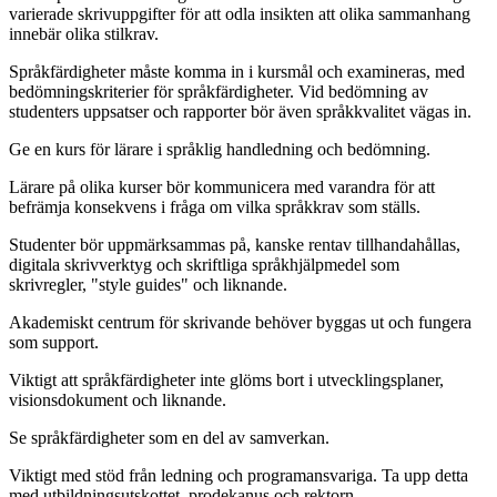
varierade skrivuppgifter för att odla insikten att olika sammanhang
innebär olika stilkrav.
Språkfärdigheter måste komma in i kursmål och examineras, med
bedömningskriterier för språkfärdigheter. Vid bedömning av
studenters uppsatser och rapporter bör även språkkvalitet vägas in.
Ge en kurs för lärare i språklig handledning och bedömning.
Lärare på olika kurser bör kommunicera med varandra för att
befrämja konsekvens i fråga om vilka språkkrav som ställs.
Studenter bör uppmärksammas på, kanske rentav tillhandahållas,
digitala skrivverktyg och skriftliga språkhjälpmedel som
skrivregler, "style guides" och liknande.
Akademiskt centrum för skrivande behöver byggas ut och fungera
som support.
Viktigt att språkfärdigheter inte glöms bort i utvecklingsplaner,
visionsdokument och liknande.
Se språkfärdigheter som en del av samverkan.
Viktigt med stöd från ledning och programansvariga. Ta upp detta
med utbildningsutskottet, prodekanus och rektorn.