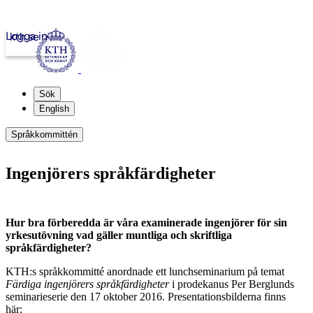
Logga in
kth.se
Sök
English
Språkkommittén
Ingenjörers språkfärdigheter
Hur bra förberedda är våra examinerade ingenjörer för sin
yrkesutövning vad gäller muntliga och skriftliga
språkfärdigheter?
KTH:s språkkommitté anordnade ett lunchseminarium på temat
Färdiga ingenjörers språkfärdigheter
i prodekanus Per Berglunds
seminarieserie den 17 oktober 2016. Presentationsbilderna finns
här: