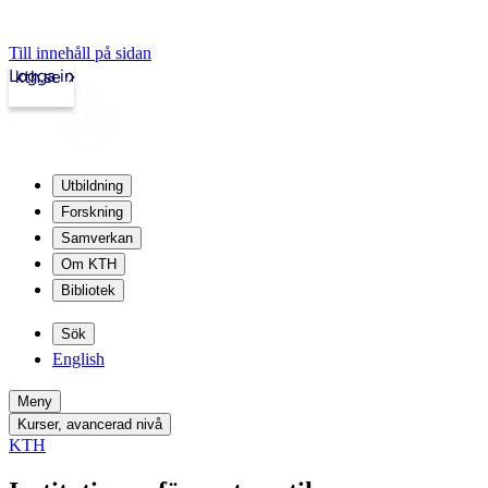
Till innehåll på sidan
Logga in
kth.se
Utbildning
Forskning
Samverkan
Om KTH
Bibliotek
Sök
English
Meny
Kurser, avancerad nivå
KTH