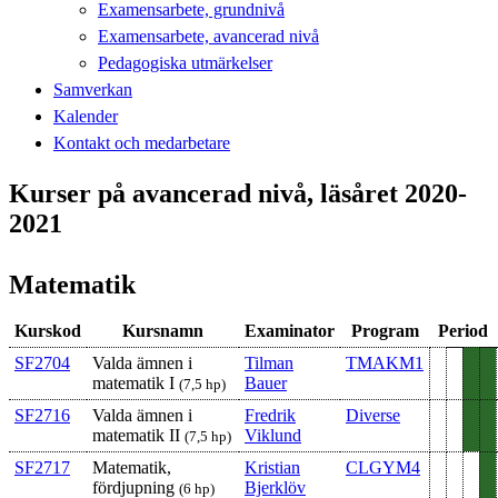
Examensarbete, grundnivå
Examensarbete, avancerad nivå
Pedagogiska utmärkelser
Samverkan
Kalender
Kontakt och medarbetare
Kurser på avancerad nivå, läsåret 2020-
2021
Matematik
Kurskod
Kursnamn
Examinator
Program
Period
SF2704
Valda ämnen i
Tilman
TMAKM1
matematik I
Bauer
(7,5 hp)
SF2716
Valda ämnen i
Fredrik
Diverse
matematik II
Viklund
(7,5 hp)
SF2717
Matematik,
Kristian
CLGYM4
fördjupning
Bjerklöv
(6 hp)