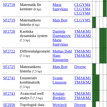
SF2718
Matematik för
Maria
CLGYM4
kemister
Saprykina
CLGYM4
(6 hp)
CLGYM4
SF2719
Matematikens
Mats Boij
CLGYM5
historia
(6 hp)
SF2720
Kaotiska
Danijela
TMAKM1
dynamiska system
Damjanovic
TMAKM2
Maria
(7,5 hp)
Saprykina
SF2722
Differentialgeometri
Mattias Dahl
TMAKM1
Hans
TMAKM2
(7,5 hp)
Ringström
SF2725
Matematikens
Mats Boij
Diverse
historia
(7,5 hp)
SF2741
Enumerativ
Svante
TMAKM1
kombinatorik
Linusson
TMAKM2
(7,5 hp)
SF2743
Avancerad reell
Kristian
TMAKM1
analys I
Bjerklöv
TMAKM2
(7,5 hp)
SF2956
Topologisk data­
Wojciech
Diverse