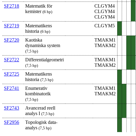
SF2718
Matematik för
CLGYM4
kemister
CLGYM4
(6 hp)
CLGYM4
SF2719
Matematikens
CLGYM5
historia
(6 hp)
SF2720
Kaotiska
TMAKM1
dynamiska system
TMAKM2
(7,5 hp)
SF2722
Differentialgeometri
TMAKM1
TMAKM2
(7,5 hp)
SF2725
Matematikens
historia
(7,5 hp)
SF2741
Enumerativ
TMAKM1
kombinatorik
TMAKM2
(7,5 hp)
SF2743
Avancerad reell
analys I
(7,5 hp)
SF2956
Topologisk data­
analys
(7,5 hp)