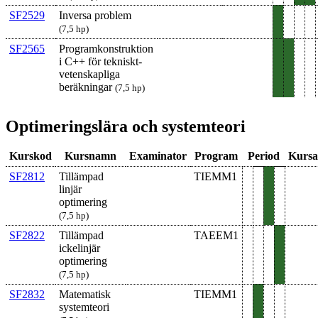
SF2529
Inversa problem
(7,5 hp)
SF2565
Programkonstruktion
i C++ för tekniskt-​
veten­skapliga
beräkningar
(7,5 hp)
Optimeringslära och systemteori
Kurskod
Kursnamn
Examinator
Program
Period
Kursa
SF2812
Tillämpad
TIEMM1
linjär
optimering
(7,5 hp)
SF2822
Tillämpad
TAEEM1
icke­linjär
optimering
(7,5 hp)
SF2832
Matematisk
TIEMM1
system­teori