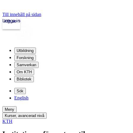
Till innehåll på sidan
Logga in
kth.se
Utbildning
Forskning
Samverkan
Om KTH
Bibliotek
Sök
English
Meny
Kurser, avancerad nivå
KTH