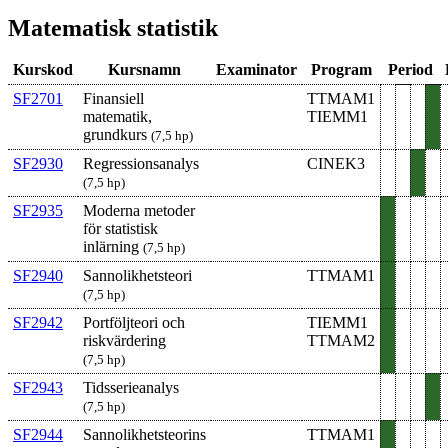
Matematisk statistik
Kurskod
Kursnamn
Examinator
Program
Period
SF2701
Finansiell
TTMAM1
matematik,
TIEMM1
grundkurs
(7,5 hp)
SF2930
Regressionsanalys
CINEK3
(7,5 hp)
SF2935
Moderna metoder
för statistisk
inlärning
(7,5 hp)
SF2940
Sannolikhetsteori
TTMAM1
(7,5 hp)
SF2942
Portföljteori och
TIEMM1
risk­värd­ering
TTMAM2
(7,5 hp)
SF2943
Tidsserieanalys
(7,5 hp)
SF2944
Sannolikhetsteorins
TTMAM1