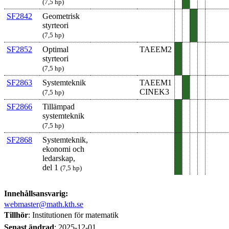
(7,5 hp)
SF2842
Geometrisk
styrteori
(7,5 hp)
SF2852
Optimal
TAEEM2
styrteori
(7,5 hp)
SF2863
Systemteknik
TAEEM1
CINEK3
(7,5 hp)
SF2866
Tillämpad
system­teknik
(7,5 hp)
SF2868
Systemteknik,
ekonomi och
ledarskap,
del 1
(7,5 hp)
Innehållsansvarig:
webmaster@math.kth.se
Tillhör
: Institutionen för matematik
Senast ändrad
:
2025-12-01