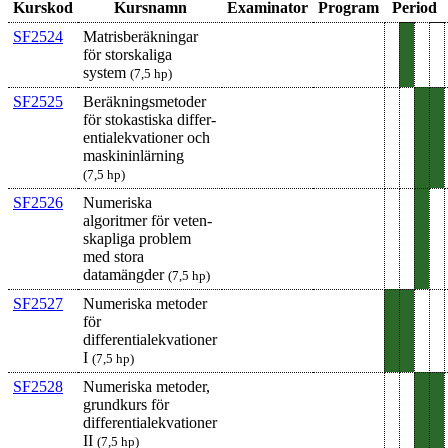
Kurskod
Kursnamn
Examinator
Program
Period
SF2524
Matrisberäkningar
för stor­skaliga
system
(7,5 hp)
SF2525
Beräkningsmetoder
för stokastiska differ­
ential­ekvationer och
maskininlärning
(7,5 hp)
SF2526
Numeriska
algoritmer för veten­
skapliga problem
med stora
datamängder
(7,5 hp)
SF2527
Numeriska metoder
för
differentialekvationer
I
(7,5 hp)
SF2528
Numeriska metoder,
grundkurs för
differentialekvationer
II
(7,5 hp)