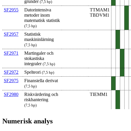
grunder
(7,5 hp)
SF2955
Datorintensiva
TTMAM1
metoder inom
TBDVM1
matematisk statistik
(7,5 hp)
SF2957
Statistisk
maskininlärning
(7,5 hp)
SF2971
Martingaler och
stokastiska
integraler
(7,5 hp)
SF2972
Spelteori
(7,5 hp)
SF2975
Finansiella derivat
(7,5 hp)
SF2980
Riskvärdering och
TIEMM1
risk­hant­ering
(7,5 hp)
Numerisk analys