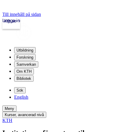
Till innehåll på sidan
Logga in
kth.se
Utbildning
Forskning
Samverkan
Om KTH
Bibliotek
Sök
English
Meny
Kurser, avancerad nivå
KTH