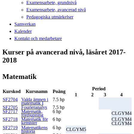
Examensarbete, grundnivå
Examensarbete, avancerad nivå
Pedagogiska utmärkelser
Samverkan
Kalender
Kontakt och medarbetare
Kurser på avancerad nivå, läsåret 2017-
2018
Matematik
Period
Kurskod
Kursnamn
Poäng
1
2
3
4
SF2704
Valda ämnen i
7.5 hp
matematik I
SF2705
Fourieranalys
7.5 hp
SF2717
Matematik,
6 hp
CLGYM4
fördjupning
SF2718
Matematik för
6 hp
CLGYM4
kemister
CLGYM4
SF2719
Matematikens
6 hp
CLGYM5
historia