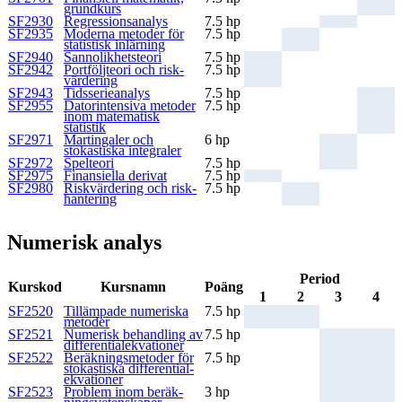
grundkurs
SF2930
Regressionsanalys
7.5 hp
SF2935
Moderna metoder för
7.5 hp
statistisk inlärning
SF2940
Sannolikhetsteori
7.5 hp
SF2942
Portföljteori och risk­
7.5 hp
värd­ering
SF2943
Tidsserieanalys
7.5 hp
SF2955
Datorintensiva metoder
7.5 hp
inom matematisk
statistik
SF2971
Martingaler och
6 hp
stokastiska integraler
SF2972
Spelteori
7.5 hp
SF2975
Finansiella derivat
7.5 hp
SF2980
Riskvärdering och risk­
7.5 hp
hant­ering
Numerisk analys
Period
Kurskod
Kursnamn
Poäng
1
2
3
4
SF2520
Tillämpade numeriska
7.5 hp
metoder
SF2521
Numerisk behandling av
7.5 hp
differ­ential­ekvationer
SF2522
Beräkningsmetoder för
7.5 hp
stokastiska differ­ential­
ekvationer
SF2523
Problem inom beräk­
3 hp