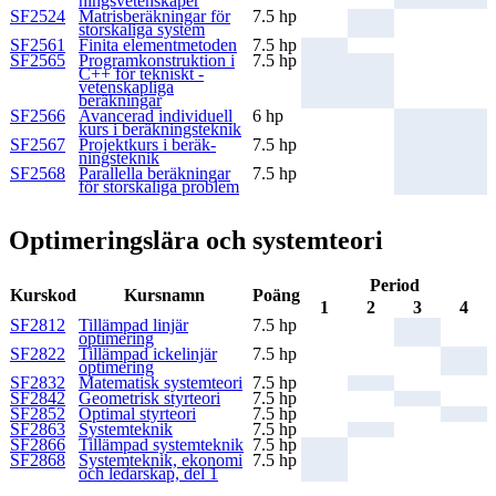
nings­veten­skaper
SF2524
Matrisberäkningar för
7.5 hp
stor­skaliga system
SF2561
Finita element­metoden
7.5 hp
SF2565
Programkonstruktion i
7.5 hp
C++ för tekniskt -
veten­skapliga
beräkningar
SF2566
Avancerad individuell
6 hp
kurs i beräk­nings­teknik
SF2567
Projektkurs i beräk­
7.5 hp
nings­teknik
SF2568
Parallella beräkningar
7.5 hp
för stor­skaliga problem
Optimeringslära och systemteori
Period
Kurskod
Kursnamn
Poäng
1
2
3
4
SF2812
Tillämpad linjär
7.5 hp
optimering
SF2822
Tillämpad icke­linjär
7.5 hp
optimering
SF2832
Matematisk system­teori
7.5 hp
SF2842
Geometrisk styrteori
7.5 hp
SF2852
Optimal styrteori
7.5 hp
SF2863
Systemteknik
7.5 hp
SF2866
Tillämpad system­teknik
7.5 hp
SF2868
Systemteknik, ekonomi
7.5 hp
och ledarskap, del 1