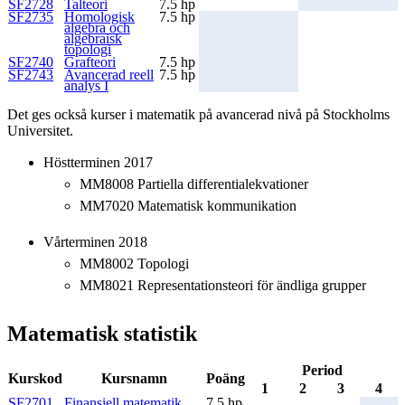
SF2728
Talteori
7.5 hp
SF2735
Homologisk
7.5 hp
algebra och
algebraisk
topologi
SF2740
Grafteori
7.5 hp
SF2743
Avancerad reell
7.5 hp
analys I
Det ges också kurser i matematik på avancerad nivå på Stockholms
Universitet.
Höstterminen 2017
MM8008 Partiella differentialekvationer
MM7020 Matematisk kommunikation
Vårterminen 2018
MM8002 Topologi
MM8021 Representationsteori för ändliga grupper
Matematisk statistik
Period
Kurskod
Kursnamn
Poäng
1
2
3
4
SF2701
Finansiell matematik,
7.5 hp