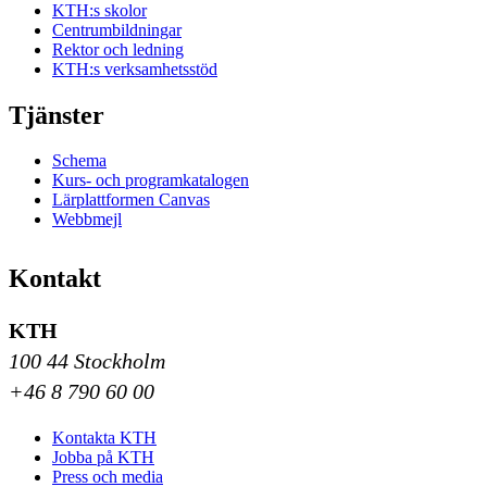
KTH:s skolor
Centrumbildningar
Rektor och ledning
KTH:s verksamhetsstöd
Tjänster
Schema
Kurs- och programkatalogen
Lärplattformen Canvas
Webbmejl
Kontakt
KTH
100 44 Stockholm
+46 8 790 60 00
Kontakta KTH
Jobba på KTH
Press och media