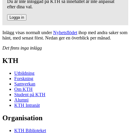
Du är inte inloggad på KTH så innehållet är inte anpassat
efter dina val.
Logga in
Inlägg visas normalt under
Nyhetsflödet
ihop med andra saker som
hänt, med senast först. Nedan ger en överblick per månad.
Det finns inga inlägg
KTH
Utbildning
Forskning
Samverkan
Om KTH
Student på KTH
Alumni
KTH Intranät
Organisation
KTH Biblioteket