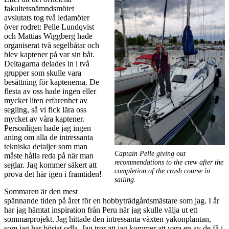
fakultetsnämndsmötet
avslutats tog två ledamöter
över rodret: Pelle Lundqvist
och Mattias Wiggberg hade
organiserat två segelbåtar och
blev kaptener på var sin båt.
Deltagarna delades in i två
grupper som skulle vara
besättning för kaptenerna. De
flesta av oss hade ingen eller
mycket liten erfarenhet av
segling, så vi fick lära oss
mycket av våra kaptener.
Personligen hade jag ingen
aning om alla de intressanta
tekniska detaljer som man
Captain Pelle giving out
måste hålla reda på när man
recommendations to the crew after the
seglar. Jag kommer säkert att
completion of the crash course in
prova det här igen i framtiden!
sailing.
Sommaren är den mest
spännande tiden på året för en hobbyträdgårdsmästare som jag. I år
har jag hämtat inspiration från Peru när jag skulle välja ut ett
sommarprojekt. Jag hittade den intressanta växten yakonplantan,
som jag har börjat odla. Jag tror att jag kommer att vara en av de få i