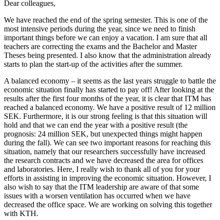
Dear colleagues,
We have reached the end of the spring semester. This is one of the
most intensive periods during the year, since we need to finish
important things before we can enjoy a vacation. I am sure that all
teachers are correcting the exams and the Bachelor and Master
Theses being presented. I also know that the administration already
starts to plan the start-up of the activities after the summer.
A balanced economy – it seems as the last years struggle to battle the
economic situation finally has started to pay off! After looking at the
results after the first four months of the year, it is clear that ITM has
reached a balanced economy. We have a positive result of 12 million
SEK. Furthermore, it is our strong feeling is that this situation will
hold and that we can end the year with a positive result (the
prognosis: 24 million SEK, but unexpected things might happen
during the fall). We can see two important reasons for reaching this
situation, namely that our researchers successfully have increased
the research contracts and we have decreased the area for offices
and laboratories. Here, I really wish to thank all of you for your
efforts in assisting in improving the economic situation. However, I
also wish to say that the ITM leadership are aware of that some
issues with a worsen ventilation has occurred when we have
decreased the office space. We are working on solving this together
with KTH.