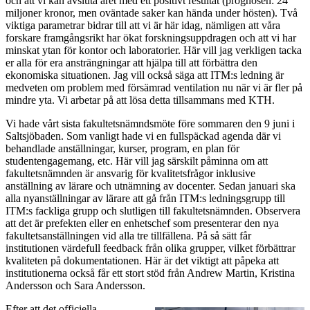
och att vi kan avsluta året med ett positivt resultat (prognosen: 24
miljoner kronor, men oväntade saker kan hända under hösten). Två
viktiga parametrar bidrar till att vi är här idag, nämligen att våra
forskare framgångsrikt har ökat forskningsuppdragen och att vi har
minskat ytan för kontor och laboratorier. Här vill jag verkligen tacka
er alla för era ansträngningar att hjälpa till att förbättra den
ekonomiska situationen. Jag vill också säga att ITM:s ledning är
medveten om problem med försämrad ventilation nu när vi är fler på
mindre yta. Vi arbetar på att lösa detta tillsammans med KTH.
Vi hade vårt sista fakultetsnämndsmöte före sommaren den 9 juni i
Saltsjöbaden. Som vanligt hade vi en fullspäckad agenda där vi
behandlade anställningar, kurser, program, en plan för
studentengagemang, etc. Här vill jag särskilt påminna om att
fakultetsnämnden är ansvarig för kvalitetsfrågor inklusive
anställning av lärare och utnämning av docenter. Sedan januari ska
alla nyanställningar av lärare att gå från ITM:s ledningsgrupp till
ITM:s fackliga grupp och slutligen till fakultetsnämnden. Observera
att det är prefekten eller en enhetschef som presenterar den nya
fakultetsanställningen vid alla tre tillfällena. På så sätt får
institutionen värdefull feedback från olika grupper, vilket förbättrar
kvaliteten på dokumentationen. Här är det viktigt att påpeka att
institutionerna också får ett stort stöd från Andrew Martin, Kristina
Andersson och Sara Andersson.
Efter att det officiella