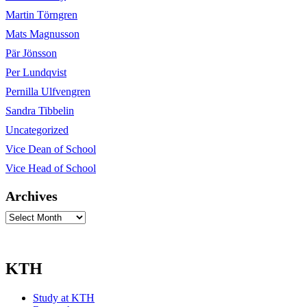
Martin Törngren
Mats Magnusson
Pär Jönsson
Per Lundqvist
Pernilla Ulfvengren
Sandra Tibbelin
Uncategorized
Vice Dean of School
Vice Head of School
Archives
Archives
KTH
Study at KTH