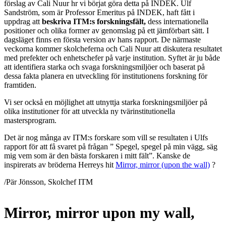
förslag av Cali Nuur hr vi börjat göra detta på INDEK. Ulf
Sandström, som är Professor Emeritus på INDEK, haft fått i
uppdrag att
beskriva ITM:s forskningsfält,
dess internationella
positioner och olika former av genomslag på ett jämförbart sätt. I
dagsläget finns en första version av hans rapport. De närmaste
veckorna kommer skolcheferna och Cali Nuur att diskutera resultatet
med prefekter och enhetschefer på varje institution. Syftet är ju både
att identifiera starka och svaga forskningsmiljöer och baserat på
dessa fakta planera en utveckling för institutionens forskning för
framtiden.
Vi ser också en möjlighet att utnyttja starka forskningsmiljöer på
olika institutioner för att utveckla ny tvärinstitutionella
mastersprogram.
Det är nog många av ITM:s forskare som vill se resultaten i Ulfs
rapport för att få svaret på frågan ” Spegel, spegel på min vägg, säg
mig vem som är den bästa forskaren i mitt fält”. Kanske de
inspirerats av bröderna Herreys hit
Mirror, mirror (upon the wall)
?
/Pär Jönsson, Skolchef ITM
Mirror, mirror upon my wall,