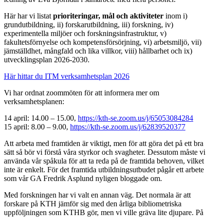
Här har vi listat
prioriteringar, mål och aktiviteter
inom i)
grundutbildning, ii) forskarutbildning, iii) forskning, iv)
experimentella miljöer och forskningsinfrastruktur, v)
fakultetsförnyelse och kompetensförsörjning, vi) arbetsmiljö, vii)
jämställdhet, mångfald och lika villkor, viii) hållbarhet och ix)
utvecklingsplan 2026-2030.
Här hittar du ITM verksamhetsplan 2026
Vi har ordnat zoommöten för att informera mer om
verksamhetsplanen:
14 april: 14.00 – 15.00,
https://kth-se.zoom.us/j/65053084284
15 april: 8.00 – 9.00,
https://kth-se.zoom.us/j/62839520377
Att arbeta med framtiden är viktigt, men för att göra det på ett bra
sätt så bör vi förstå våra styrkor och svagheter. Dessutom måste vi
använda vår spåkula för att ta reda på de framtida behoven, vilket
inte är enkelt. För det framtida utbildningsutbudet pågår ett arbete
som vår GA Fredrik Asplund nyligen bloggade om.
Med forskningen har vi valt en annan väg. Det normala är att
forskare på KTH jämför sig med den årliga bibliometriska
uppföljningen som KTHB gör, men vi ville gräva lite djupare. På