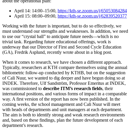
about the operational plan:
April 14: 14:00–15:00,
https://kth-se.zoom.us/j/65053084284
April 15: 08:00–09:00,
https://kth-se.zoom.us/j/62839520377
Working with the future is important, but to do so effectively, we
must understand our strengths and weaknesses. In addition, we need
to use our “crystal ball” to anticipate future needs—which is no
trivial task. Regarding future educational offerings, work is
underway that our Director of First and Second Cycle Education
(GA), Fredrik Asplund, recently wrote about in a blog post.
When it comes to research, we have chosen a different approach.
Typically, researchers at KTH compare themselves using the annual
bibliometric follow-up conducted by KTHB, but on the suggestion
of Cali Nuur, we wanted to dig deeper and have begun doing so at
INDEK. Therefore, Ulf Sandström, Professor Emeritus at INDEK,
was commissioned to
describe ITM’s research fields
, their
international positions, and various forms of impact in a comparable
way. A first version of the report has now been published. In the
coming weeks, the school management and Cali Nuur will meet
with heads of departments and unit managers at each department.
The aim is both to identify strong and weak research environments
and, based on these findings, plan the future development of each
department’s research.