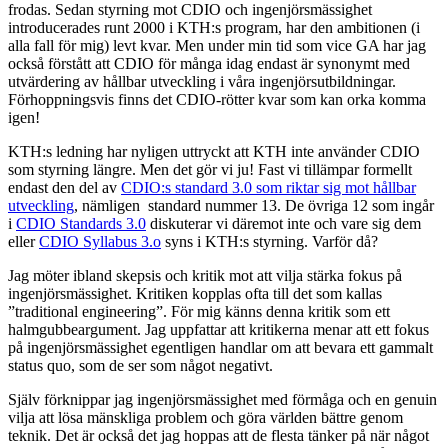
frodas. Sedan styrning mot CDIO och ingenjörsmässighet
introducerades runt 2000 i KTH:s program, har den ambitionen (i
alla fall för mig) levt kvar. Men under min tid som vice GA har jag
också förstått att CDIO för många idag endast är synonymt med
utvärdering av hållbar utveckling i våra ingenjörsutbildningar.
Förhoppningsvis finns det CDIO-rötter kvar som kan orka komma
igen!
KTH:s ledning har nyligen uttryckt att KTH inte använder CDIO
som styrning längre. Men det gör vi ju! Fast vi tillämpar formellt
endast den del av
CDIO:s standard 3.0 som riktar sig mot hållbar
utveckling
, nämligen standard nummer 13. De övriga 12 som ingår
i
CDIO Standards 3.0
diskuterar vi däremot inte och vare sig dem
eller
CDIO Syllabus 3.o
syns i KTH:s styrning. Varför då?
Jag möter ibland skepsis och kritik mot att vilja stärka fokus på
ingenjörsmässighet. Kritiken kopplas ofta till det som kallas
”traditional engineering”. För mig känns denna kritik som ett
halmgubbeargument. Jag uppfattar att kritikerna menar att ett fokus
på ingenjörsmässighet egentligen handlar om att bevara ett gammalt
status quo, som de ser som något negativt.
Själv förknippar jag ingenjörsmässighet med förmåga och en genuin
vilja att lösa mänskliga problem och göra världen bättre genom
teknik. Det är också det jag hoppas att de flesta tänker på när något