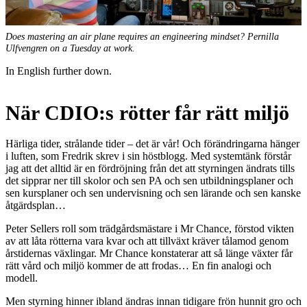
Does mastering an air plane requires an engineering mindset? Pernilla
Ulfvengren on a Tuesday at work.
In English further down.
När CDIO:s rötter får rätt miljö
Härliga tider, strålande tider – det är vår! Och förändringarna hänger
i luften, som Fredrik skrev i sin höstblogg. Med systemtänk förstår
jag att det alltid är en fördröjning från det att styrningen ändrats tills
det sipprar ner till skolor och sen PA och sen utbildningsplaner och
sen kursplaner och sen undervisning och sen lärande och sen kanske
åtgärdsplan…
Peter Sellers roll som trädgårdsmästare i Mr Chance, förstod vikten
av att låta rötterna vara kvar och att tillväxt kräver tålamod genom
årstidernas växlingar. Mr Chance konstaterar att så länge växter får
rätt vård och miljö kommer de att frodas… En fin analogi och
modell.
Men styrning hinner ibland ändras innan tidigare frön hunnit gro och