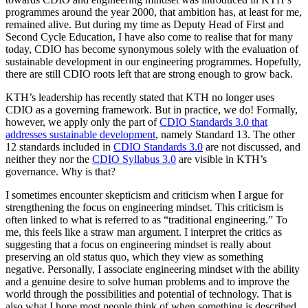
programmes around the year 2000, that ambition has, at least for me,
remained alive. But during my time as Deputy Head of First and
Second Cycle Education, I have also come to realise that for many
today, CDIO has become synonymous solely with the evaluation of
sustainable development in our engineering programmes. Hopefully,
there are still CDIO roots left that are strong enough to grow back.
KTH’s leadership has recently stated that KTH no longer uses
CDIO as a governing framework. But in practice, we do! Formally,
however, we apply only the part of
CDIO Standards 3.0 that
addresses sustainable development
, namely Standard 13. The other
12 standards included in
CDIO Standards 3.0
are not discussed, and
neither they nor the
CDIO Syllabus 3.0
are visible in KTH’s
governance. Why is that?
I sometimes encounter skepticism and criticism when I argue for
strengthening the focus on engineering mindset. This criticism is
often linked to what is referred to as “traditional engineering.” To
me, this feels like a straw man argument. I interpret the critics as
suggesting that a focus on engineering mindset is really about
preserving an old status quo, which they view as something
negative. Personally, I associate engineering mindset with the ability
and a genuine desire to solve human problems and to improve the
world through the possibilities and potential of technology. That is
also what I hope most people think of when something is described