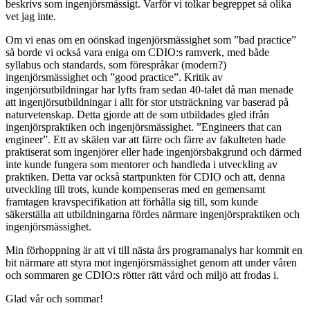
beskrivs som ingenjörsmässigt. Varför vi tolkar begreppet så olika
vet jag inte.
Om vi enas om en oönskad ingenjörsmässighet som ”bad practice”
så borde vi också vara eniga om CDIO:s ramverk, med både
syllabus och standards, som förespråkar (modern?)
ingenjörsmässighet och ”good practice”. Kritik av
ingenjörsutbildningar har lyfts fram sedan 40-talet då man menade
att ingenjörsutbildningar i allt för stor utsträckning var baserad på
naturvetenskap. Detta gjorde att de som utbildades gled ifrån
ingenjörspraktiken och ingenjörsmässighet. ”Engineers that can
engineer”. Ett av skälen var att färre och färre av fakulteten hade
praktiserat som ingenjörer eller hade ingenjörsbakgrund och därmed
inte kunde fungera som mentorer och handleda i utveckling av
praktiken. Detta var också startpunkten för CDIO och att, denna
utveckling till trots, kunde kompenseras med en gemensamt
framtagen kravspecifikation att förhålla sig till, som kunde
säkerställa att utbildningarna fördes närmare ingenjörspraktiken och
ingenjörsmässighet.
Min förhoppning är att vi till nästa års programanalys har kommit en
bit närmare att styra mot ingenjörsmässighet genom att under våren
och sommaren ge CDIO:s rötter rätt vård och miljö att frodas i.
Glad vår och sommar!