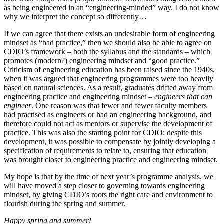
as being engineered in an “engineering-minded” way. I do not know
why we interpret the concept so differently…
If we can agree that there exists an undesirable form of engineering
mindset as “bad practice,” then we should also be able to agree on
CDIO’s framework – both the syllabus and the standards – which
promotes (modern?) engineering mindset and “good practice.”
Criticism of engineering education has been raised since the 1940s,
when it was argued that engineering programmes were too heavily
based on natural sciences. As a result, graduates drifted away from
engineering practice and engineering mindset –
engineers that can
engineer
. One reason was that fewer and fewer faculty members
had practised as engineers or had an engineering background, and
therefore could not act as mentors or supervise the development of
practice. This was also the starting point for CDIO: despite this
development, it was possible to compensate by jointly developing a
specification of requirements to relate to, ensuring that education
was brought closer to engineering practice and engineering mindset.
My hope is that by the time of next year’s programme analysis, we
will have moved a step closer to governing towards engineering
mindset, by giving CDIO’s roots the right care and environment to
flourish during the spring and summer.
Happy spring and summer!