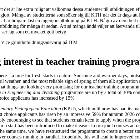
att det är lite extra roligt att välkomna dessa studenter till utbildningen
 gjort. Många av studenterna som söker sig till KTH när det är dags att b
 har tidigare läst en ingenjörsutbildning på KTH. Några av dem helt 
sutbildning för många år sedan. Att så många ändå väljer att återvända ti
n ser jag som ett mycket gott betyg.
, Vice grundutbildningsansvarig på ITM
interest in teacher training prog
 here – a time for fresh starts in nature. Sunshine and warmer days, birds
l weather, and the most reliable sign of spring of them all: application s
that things are looking very promising for our teacher training programm
e in Engineering and Teaching
programme are up by a total of 30% com
hoice applicants has increased by 15%.
ntary Pedagogical Education
(KPU), which until now has had its mai
rst-choice applicants has risen by an impressive 59% for autumn 2026
ibly encouraging to see that students remain keen to apply when the pro
n start has been introduced to make it easier to run joint courses ac
he same time, we have restructured the programme to create a better st
wer courses running in parallel. Hopefully, this will lead to improved co