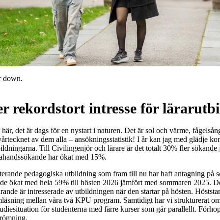
er down.
r rekordstort intresse för lärarutb
här, det är dags för en nystart i naturen. Det är sol och värme, fågelsång
årtecknet av dem alla – ansökningsstatistik! I år kan jag med glädje konst
tbildningarna. Till Civilingenjör och lärare är det totalt 30% fler sökan
stahandssökande har ökat med 15%.
erande pedagogiska utbildning som fram till nu har haft antagning på 
de ökat med hela 59% till hösten 2026 jämfört med sommaren 2025. Det
rande är intresserade av utbildningen när den startar på hösten. Höststart
mläsning mellan våra två KPU program. Samtidigt har vi strukturerat om 
tudiesituation för studenterna med färre kurser som går parallellt. Förho
trömning.