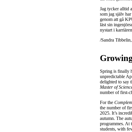
Jag tycker alltid 
som jag själv har
genom att gå KPU
läst sin ingenjör
nystart i karriäre
/Sandra Tibbelin
Growing 
Spring is finally
unpredictable Apri
delighted to say 
Master of Scienc
number of first-c
For the
Compleme
the number of fi
2025. It’s incred
autumn. The autum
programmes. At t
students, with fe