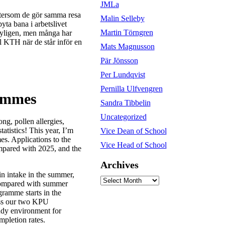
JMLa
 eftersom de gör samma resa
Malin Selleby
yta bana i arbetslivet
Martin Törngren
nyligen, men många har
ll KTH när de står inför en
Mats Magnusson
Pär Jönsson
Per Lundqvist
Pernilla Ulfvengren
rammes
Sandra Tibbelin
Uncategorized
ong, pollen allergies,
tatistics! This year, I’m
Vice Dean of School
es. Applications to the
Vice Head of School
pared with 2025, and the
Archives
n intake in the summer,
Archives
 compared with summer
gramme starts in the
ross our two KPU
udy environment for
mpletion rates.