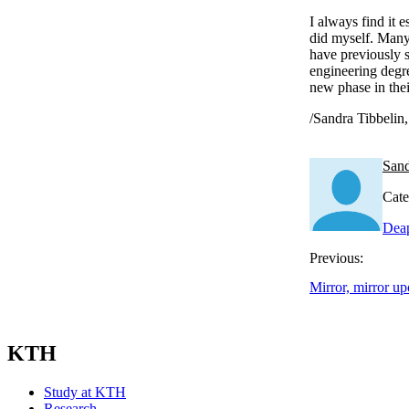
I always find it 
did myself. Many
have previously 
engineering degr
new phase in thei
/Sandra Tibbelin
Sand
Cate
Deap
Previous:
Mirror, mirror 
KTH
Study at KTH
Research