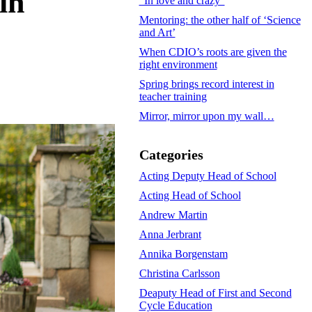
in
”In love and crazy”
Mentoring: the other half of ‘Science
and Art’
When CDIO’s roots are given the
right environment
Spring brings record interest in
teacher training
Mirror, mirror upon my wall…
Categories
Acting Deputy Head of School
Acting Head of School
Andrew Martin
Anna Jerbrant
Annika Borgenstam
Christina Carlsson
Deaputy Head of First and Second
Cycle Education