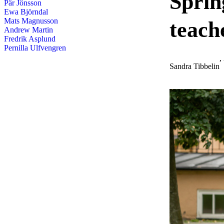
Sprin
Pär Jönsson
Ewa Björndal
Mats Magnusson
teach
Andrew Martin
Fredrik Asplund
Pernilla Ulfvengren
,
Sandra Tibbelin