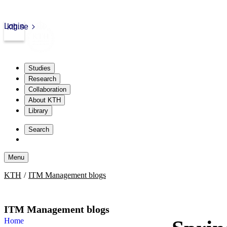
Login
kth.se
Studies
Research
Collaboration
About KTH
Library
Skip
to
Search
content
Menu
Skip
KTH
ITM Management blogs
to
content
ITM Management blogs
Home