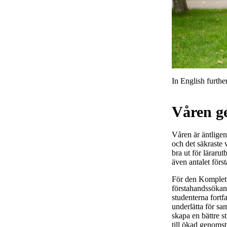
In English furth
Våren ge
Våren är äntligen 
och det säkraste v
bra ut för läraru
även antalet för
För den Komplett
förstahandssökan
studenterna fortfa
underlätta för sa
skapa en bättre s
till ökad genoms