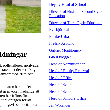
Deputy Head of School
Director of First and Second Cycle
Education
Director of Third Cycle Education
Eva björndal
Frauke Urban
Fredrik Asplund
Gabriel Montgomery
ildningar
Guest blogger
Head of Administration
, pollenallergi, aprilväder
atera att det ser riktigt
Head of Faculty Renewal
de jämfört med 2025 och
Head of Office
Head of School
sommaren har antalet
 är mycket glädjande att
Head of School
en har införts för att
Head of School's Office
utbildningen för att
ppningsvis ska detta leda
Jan Wikander