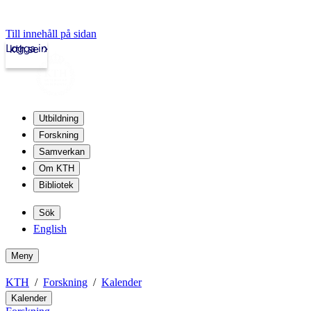
Till innehåll på sidan
Logga in
kth.se
Utbildning
Forskning
Samverkan
Om KTH
Bibliotek
Sök
English
Meny
KTH
Forskning
Kalender
Kalender