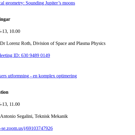
cal geometry: Sounding Jupiter’s moons
ingar
5-13,
10.00
Dr Lorenz Roth, Division of Space and Plasma Physics
eeting ID: 630 9489 0149
kers utformning - en komplex optimering
tion
5-13,
11.00
Antonio Segalini, Teknisk Mekanik
th-se.zoom.us/j/69103747926