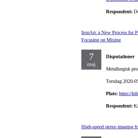
Respondent:
De
IronArc a New Process for Pi
Focusing on Mixing
7
Disputationer
maj
Metallurgisk pr
Torsdag 2020-0
Plats:
https://k
Respondent:
Kr
High-speed stereo imaging for