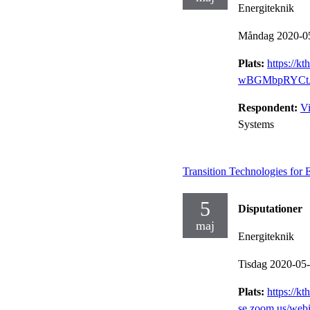
Energiteknik
Måndag 2020-0
Plats:
https://k
wBGMbpRYCtA9
Respondent:
Vi
Systems
Transition Technologies for 
5
Disputationer
maj
Energiteknik
Tisdag 2020-05
Plats:
https://kth
se.zoom.us/web