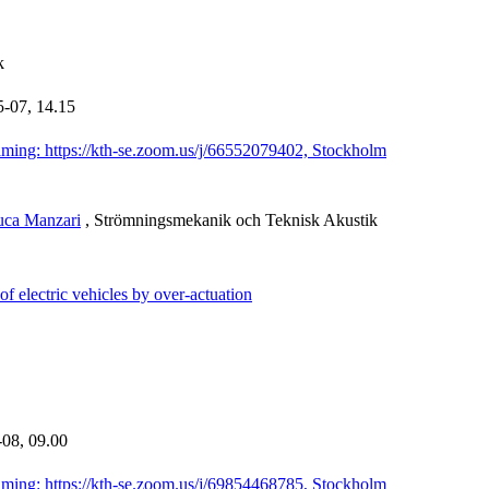
k
5-07,
14.15
aming: https://kth-se.zoom.us/j/66552079402, Stockholm
uca Manzari
, Strömningsmekanik och Teknisk Akustik
f electric vehicles by over-actuation
-08,
09.00
aming: https://kth-se.zoom.us/j/69854468785, Stockholm