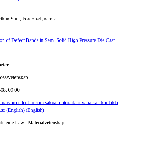
eikun Sun
, Fordonsdynamik
ion of Defect Bands in Semi-Solid High Pressure Die Cast
arier
ocessvetenskap
-08,
09.00
k närvaro eller Du som saknar dator/ datorvana kan kontakta
se (English) (English)
deleine Law
, Materialvetenskap