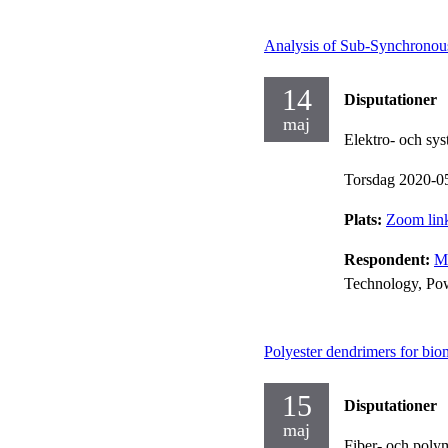
Analysis of Sub-Synchronous
14
Disputationer
maj
Elektro- och sy
Torsdag 2020-0
Plats:
Zoom link
Respondent:
M
Technology, Po
Polyester dendrimers for bio
15
Disputationer
maj
Fiber- och poly