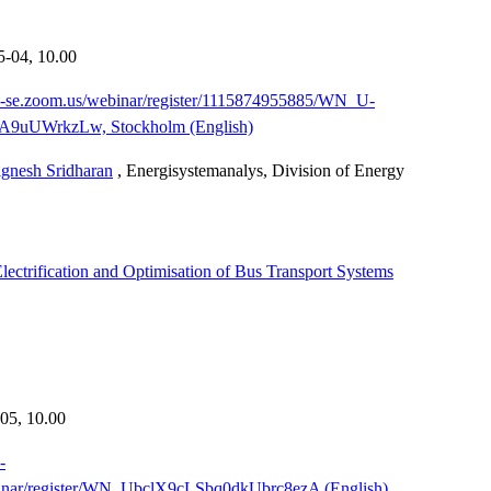
5-04,
10.00
th-se.zoom.us/webinar/register/1115874955885/WN_U-
uUWrkzLw, Stockholm (English)
gnesh Sridharan
, Energisystemanalys, Division of Energy
Electrification and Optimisation of Bus Transport Systems
-05,
10.00
-
inar/register/WN_UbclX9cLSbq0dkUbrc8ezA (English)