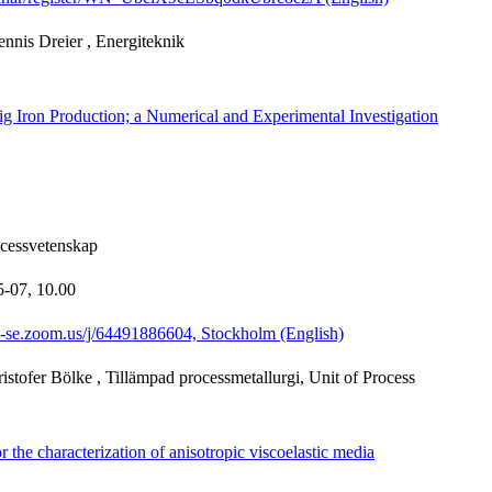
nnis Dreier
, Energiteknik
g Iron Production; a Numerical and Experimental Investigation
ocessvetenskap
5-07,
10.00
th-se.zoom.us/j/64491886604, Stockholm (English)
istofer Bölke
, Tillämpad processmetallurgi, Unit of Process
 the characterization of anisotropic viscoelastic media