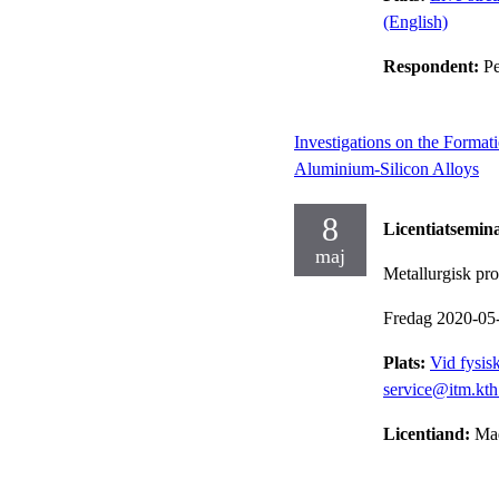
(English)
Respondent:
P
Investigations on the Format
Aluminium-Silicon Alloys
8
Licentiatsemin
maj
Metallurgisk pr
Fredag 2020-05
Plats:
Vid fysis
service@itm.kth.
Licentiand:
Ma