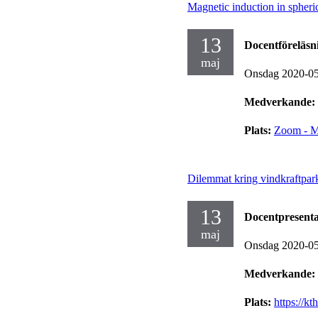
Magnetic induction in spheri
13
Docentföreläsn
maj
Onsdag 2020-0
Medverkande:
Plats:
Zoom - M
Dilemmat kring vindkraftpar
13
Docentpresenta
maj
Onsdag 2020-0
Medverkande:
Plats:
https://k