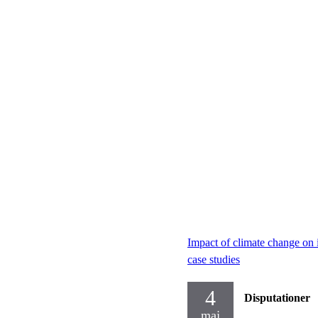
Impact of climate change on i
case studies
4
Disputationer
maj