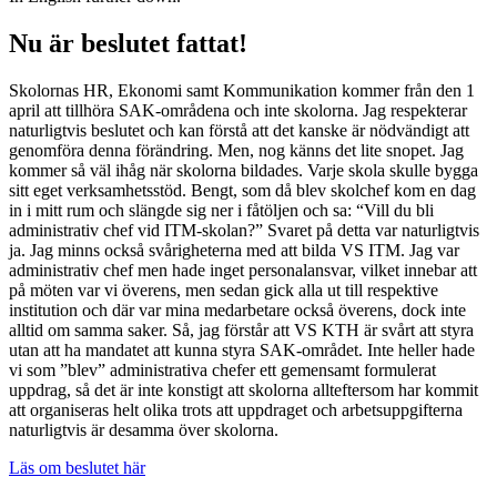
Nu är beslutet fattat!
Skolornas HR, Ekonomi samt Kommunikation kommer från den 1
april att tillhöra SAK-områdena och inte skolorna. Jag respekterar
naturligtvis beslutet och kan förstå att det kanske är nödvändigt att
genomföra denna förändring. Men, nog känns det lite snopet. Jag
kommer så väl ihåg när skolorna bildades. Varje skola skulle bygga
sitt eget verksamhetsstöd. Bengt, som då blev skolchef kom en dag
in i mitt rum och slängde sig ner i fåtöljen och sa: “Vill du bli
administrativ chef vid ITM-skolan?” Svaret på detta var naturligtvis
ja. Jag minns också svårigheterna med att bilda VS ITM. Jag var
administrativ chef men hade inget personalansvar, vilket innebar att
på möten var vi överens, men sedan gick alla ut till respektive
institution och där var mina medarbetare också överens, dock inte
alltid om samma saker. Så, jag förstår att VS KTH är svårt att styra
utan att ha mandatet att kunna styra SAK-området. Inte heller hade
vi som ”blev” administrativa chefer ett gemensamt formulerat
uppdrag, så det är inte konstigt att skolorna allteftersom har kommit
att organiseras helt olika trots att uppdraget och arbetsuppgifterna
naturligtvis är desamma över skolorna.
Läs om beslutet här