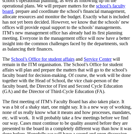
school’s operational planning, as well as following up on the
operational plans. We will prepare matters for the
school’s faculty
board
, prepare and coordinate the school’s financial management,
allocate resources and monitor the budget. Exactly what is included
has not yet been decided. However, we know that the schools’ new
offices will provide equal support to the schools’ managements.
ITM’s new management office has already had its first planning
meeting. Everyone in the management office will now have a better
insight into the common challenges faced by the departments, such
as balancing their finances.
The
School’s Office for student affairs
and
Service Center
will
remain in the ITM organisation. The School’s Office for student
affairs will plan and prepare the matters that will go to the school’s
faculty board for decision-making. Of course, the work will be done
together with the Head of School, the vice chair-person of the
faculty board, the Director of First and Second Cycle Education
(GA) and the Director of Third-Cycle Education (FA).
The first meeting of ITM’s Faculty Board has also taken place. It
was a bit of a shaky start, one might say. It is a new way of working,
none of us really know what it means and how processes, mandates,
etc. will work. It will probably take a few meetings before we find
our way. Cases must continue to be quality assured before they are
presented to the board in a completely different way than how it was
done before. Hopefully we will have a sound and open discussion