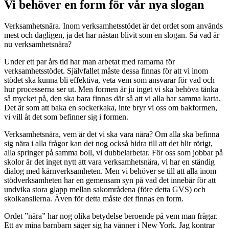
Vi behöver en form för vår nya slogan
Verksamhetsnära. Inom verksamhetsstödet är det ordet som används
mest och dagligen, ja det har nästan blivit som en slogan. Så vad är
nu verksamhetsnära?
Under ett par års tid har man arbetat med ramarna för
verksamhetsstödet. Självfallet måste dessa finnas för att vi inom
stödet ska kunna bli effektiva, veta vem som ansvarar för vad och
hur processerna ser ut. Men formen är ju inget vi ska behöva tänka
så mycket på, den ska bara finnas där så att vi alla har samma karta.
Det är som att baka en sockerkaka, inte bryr vi oss om bakformen,
vi vill åt det som befinner sig i formen.
Verksamhetsnära, vem är det vi ska vara nära? Om alla ska befinna
sig nära i alla frågor kan det nog också bidra till att det blir rörigt,
alla springer på samma boll, vi dubbelarbetar. För oss som jobbar på
skolor är det inget nytt att vara verksamhetsnära, vi har en ständig
dialog med kärnverksamheten. Men vi behöver se till att alla inom
stödverksamheten har en gemensam syn på vad det innebär för att
undvika stora glapp mellan sakområdena (före detta GVS) och
skolkanslierna. Även för detta måste det finnas en form.
Ordet ”nära” har nog olika betydelse beroende på vem man frågar.
Ett av mina barnbarn säger sig ha vänner i New York. Jag kontrar