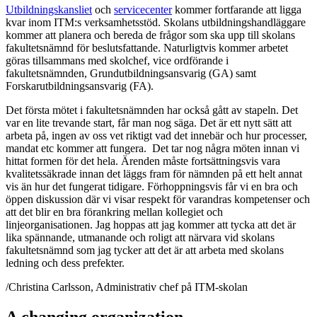
Utbildningskansliet
och
servicecenter
kommer fortfarande att ligga
kvar inom ITM:s verksamhetsstöd. Skolans utbildningshandläggare
kommer att planera och bereda de frågor som ska upp till skolans
fakultetsnämnd för beslutsfattande. Naturligtvis kommer arbetet
göras tillsammans med skolchef, vice ordförande i
fakultetsnämnden, Grundutbildningsansvarig (GA) samt
Forskarutbildningsansvarig (FA).
Det första mötet i fakultetsnämnden har också gått av stapeln. Det
var en lite trevande start, får man nog säga. Det är ett nytt sätt att
arbeta på, ingen av oss vet riktigt vad det innebär och hur processer,
mandat etc kommer att fungera. Det tar nog några möten innan vi
hittat formen för det hela. Ärenden måste fortsättningsvis vara
kvalitetssäkrade innan det läggs fram för nämnden på ett helt annat
vis än hur det fungerat tidigare. Förhoppningsvis får vi en bra och
öppen diskussion där vi visar respekt för varandras kompetenser och
att det blir en bra förankring mellan kollegiet och
linjeorganisationen. Jag hoppas att jag kommer att tycka att det är
lika spännande, utmanande och roligt att närvara vid skolans
fakultetsnämnd som jag tycker att det är att arbeta med skolans
ledning och dess prefekter.
/Christina Carlsson, Administrativ chef på ITM-skolan
A changing organization