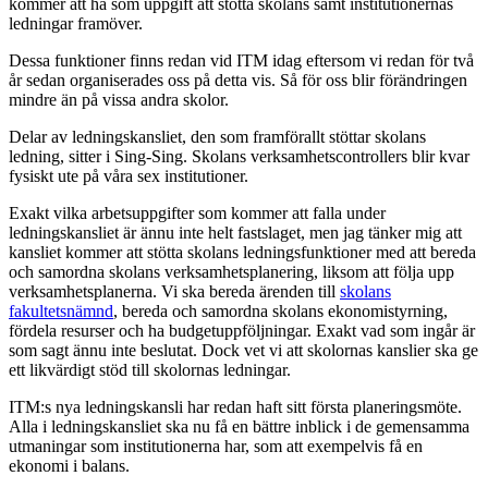
kommer att ha som uppgift att stötta skolans samt institutionernas
ledningar framöver.
Dessa funktioner finns redan vid ITM idag eftersom vi redan för två
år sedan organiserades oss på detta vis. Så för oss blir förändringen
mindre än på vissa andra skolor.
Delar av ledningskansliet, den som framförallt stöttar skolans
ledning, sitter i Sing-Sing. Skolans verksamhetscontrollers blir kvar
fysiskt ute på våra sex institutioner.
Exakt vilka arbetsuppgifter som kommer att falla under
ledningskansliet är ännu inte helt fastslaget, men jag tänker mig att
kansliet kommer att stötta skolans ledningsfunktioner med att bereda
och samordna skolans verksamhetsplanering, liksom att följa upp
verksamhetsplanerna. Vi ska bereda ärenden till
skolans
fakultetsnämnd
, bereda och samordna skolans ekonomistyrning,
fördela resurser och ha budgetuppföljningar. Exakt vad som ingår är
som sagt ännu inte beslutat. Dock vet vi att skolornas kanslier ska ge
ett likvärdigt stöd till skolornas ledningar.
ITM:s nya ledningskansli har redan haft sitt första planeringsmöte.
Alla i ledningskansliet ska nu få en bättre inblick i de gemensamma
utmaningar som institutionerna har, som att exempelvis få en
ekonomi i balans.