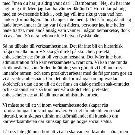
med ”men du har ju aldrig varit där!”. Barnbarnet: ”Nej, du har inte
tagit mig dit! Men jag kan ha vänner där ändå.” Hon tittar på mig
med en överseende blick… och jag vill inte riktigt veta vad hon
tänker (förmodligen: ”hon hänger inte med”). Det slår mig då att jag
hade brevvänner när jag var i den åldern, personer jag inte heller
hade träffat, men ändå ansåg vara vänner i någon bemärkelse, dock
på avstånd. Så nära behöver inte betyda fysiskt nära.
Så nu tillbaka till verksamhetsnära. Det får inte bli en hierarkisk
fråga där alla inom VS ska gå direkt på skolchef, prefekt,
enhetschefer etc för att bli verksamhetsnära. Det lyfter inte bort
administration från kärnverksamheten, tvärt om. Vi kan inte runda
skolkanslierna som är den inrättning som gör att vi befinner oss
innanför ramen, och som proaktivt arbetar med de frågor som gör att
vi är verksamhetsnära. Om det blir för många som uppvaktar
skolchefen utan att se till att det finns en dialog mellan sak-området
och skolkanslierna så kommer våra skolchefer, prefekter,
enhetschefer etc att få allt mer administrativt arbete.
Vi måste se till att vi inom verksamhetsstödet skapar rätt
förutsättningar för samtliga nivåer. För det får inte bli en social
hierarki, som skapas utifrån maktförhållandet till kunskap om
kärnverksamheten där kunskap kan ge högre social status.
Låt oss inte glömma bort att vi alla ska vara verksamhetsnära, men