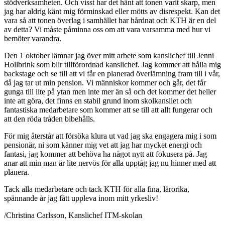
stödverksamheten. Och visst har det hänt att tonen varit skarp, men
jag har aldrig känt mig förminskad eller mötts av disrespekt. Kan det
vara så att tonen överlag i samhället har hårdnat och KTH är en del
av detta? Vi måste påminna oss om att vara varsamma med hur vi
bemöter varandra.
Den 1 oktober lämnar jag över mitt arbete som kanslichef till Jenni
Hollbrink som blir tillförordnad kanslichef. Jag kommer att hålla mig
backstage och se till att vi får en planerad överlämning fram till i vår,
då jag tar ut min pension. Vi människor kommer och går, det får
gunga till lite på ytan men inte mer än så och det kommer det heller
inte att göra, det finns en stabil grund inom skolkansliet och
fantastiska medarbetare som kommer att se till att allt fungerar och
att den röda tråden bibehålls.
För mig återstår att försöka klura ut vad jag ska engagera mig i som
pensionär, ni som känner mig vet att jag har mycket energi och
fantasi, jag kommer att behöva ha något nytt att fokusera på. Jag
anar att min man är lite nervös för alla upptåg jag nu hinner med att
planera.
Tack alla medarbetare och tack KTH för alla fina, lärorika,
spännande år jag fått uppleva inom mitt yrkesliv!
/Christina Carlsson, Kanslichef ITM-skolan