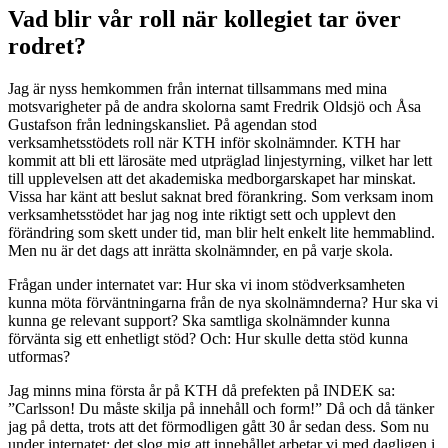
Vad blir vår roll när kollegiet tar över
rodret?
Jag är nyss hemkommen från internat tillsammans med mina
motsvarigheter på de andra skolorna samt Fredrik Oldsjö och Åsa
Gustafson från ledningskansliet. På agendan stod
verksamhetsstödets roll när KTH inför skolnämnder. KTH har
kommit att bli ett lärosäte med utpräglad linjestyrning, vilket har lett
till upplevelsen att det akademiska medborgarskapet har minskat.
Vissa har känt att beslut saknat bred förankring. Som verksam inom
verksamhetsstödet har jag nog inte riktigt sett och upplevt den
förändring som skett under tid, man blir helt enkelt lite hemmablind.
Men nu är det dags att inrätta skolnämnder, en på varje skola.
Frågan under internatet var: Hur ska vi inom stödverksamheten
kunna möta förväntningarna från de nya skolnämnderna? Hur ska vi
kunna ge relevant support? Ska samtliga skolnämnder kunna
förvänta sig ett enhetligt stöd? Och: Hur skulle detta stöd kunna
utformas?
Jag minns mina första år på KTH då prefekten på INDEK sa:
”Carlsson! Du måste skilja på innehåll och form!” Då och då tänker
jag på detta, trots att det förmodligen gått 30 år sedan dess. Som nu
under internatet: det slog mig att innehållet arbetar vi med dagligen i