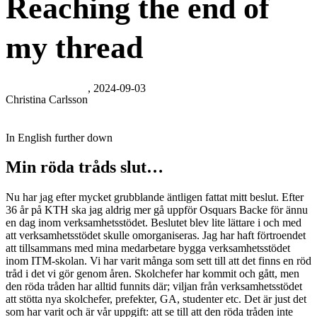
Reaching the end of
my thread
, 2024-09-03
Christina Carlsson
In English further down
Min röda tråds slut…
Nu har jag efter mycket grubblande äntligen fattat mitt beslut. Efter
36 år på KTH ska jag aldrig mer gå uppför Osquars Backe för ännu
en dag inom verksamhetsstödet. Beslutet blev lite lättare i och med
att verksamhetsstödet skulle omorganiseras. Jag har haft förtroendet
att tillsammans med mina medarbetare bygga verksamhetsstödet
inom ITM-skolan. Vi har varit många som sett till att det finns en röd
tråd i det vi gör genom åren. Skolchefer har kommit och gått, men
den röda tråden har alltid funnits där; viljan från verksamhetsstödet
att stötta nya skolchefer, prefekter, GA, studenter etc. Det är just det
som har varit och är vår uppgift: att se till att den röda tråden inte