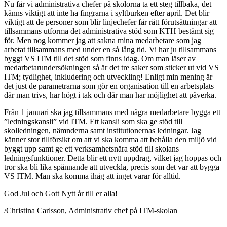
Nu får vi administrativa chefer på skolorna ta ett steg tillbaka, det
känns viktigt att inte ha fingrarna i syltburken efter april. Det blir
viktigt att de personer som blir linjechefer får rätt förutsättningar att
tillsammans utforma det administrativa stöd som KTH bestämt sig
för. Men nog kommer jag att sakna mina medarbetare som jag
arbetat tillsammans med under en så lång tid. Vi har ju tillsammans
byggt VS ITM till det stöd som finns idag. Om man läser av
medarbetarundersökningen så är det tre saker som sticker ut vid VS
ITM; tydlighet, inkludering och utveckling! Enligt min mening är
det just de parametrarna som gör en organisation till en arbetsplats
där man trivs, har högt i tak och där man har möjlighet att påverka.
Från 1 januari ska jag tillsammans med några medarbetare bygga ett
”ledningskansli” vid ITM. Ett kansli som ska ge stöd till
skolledningen, nämnderna samt institutionernas ledningar. Jag
känner stor tillförsikt om att vi ska komma att behålla den miljö vid
byggt upp samt ge ett verksamhetsnära stöd till skolans
ledningsfunktioner. Detta blir ett nytt uppdrag, vilket jag hoppas och
tror ska bli lika spännande att utveckla, precis som det var att bygga
VS ITM. Man ska komma ihåg att inget varar för alltid.
God Jul och Gott Nytt år till er alla!
/Christina Carlsson, Administrativ chef på ITM-skolan