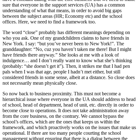
sure that everyone in the support services (UA) has a common
understanding of what that means, in order to avoid big gaps
between the subject areas (HR; Economy etc) and the school
offices. Here, we need to find a framework too.
The word “close” probably has different meanings depending on
who you ask. One of my grandchildren claims to have friends in
New York. I say: “but you’ve never been to New York!”. The
granddaughter: “No, cuz you haven’t taken me there! But I might
have friends there anyway.” She looks at me with a look of
indulgence… and I don’t really want to know what she’s thinking
(probably: “she doesn’t get it”). Then, it strikes me that I had pen
pals when I was that age, people I hadn’t met either, but still
considered friends in some sense, albeit at a distance. So close does
not necessarily mean physically close.
So now back to business proximity. This must not become a
hierarchical issue where everyone in the UA should address to head
of school, head of department, head of unit, etc. directly in order to
become close to operations. It does not take administration away
from the core business, on the contrary. We cannot bypass the
school’s offices, which are the ones that keeps us within the
framework, and which proactively works on the issues that make us
operational. If there are too many people courting the school
management without ensuring that there is a dialog between the