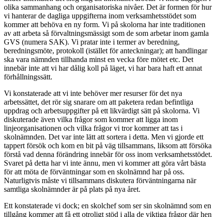
olika sammanhang och organisatoriska nivåer. Det är formen för hur
vi hanterar de dagliga uppgifterna inom verksamhetsstödet som
kommer att behöva en ny form. Vi på skolorna har inte traditionen
av att arbeta så förvaltningsmässigt som de som arbetar inom gamla
GVS (numera SAK). Vi pratar inte i termer av beredning,
beredningsmöte, protokoll (istället för anteckningar); att handlingar
ska vara nämnden tillhanda minst en vecka före mötet etc. Det
innebär inte att vi har dålig koll på läget, vi har bara haft ett annat
förhållningssätt.
Vi konstaterade att vi inte behöver mer resurser för det nya
arbetssättet, det rör sig snarare om att paketera redan befintliga
uppdrag och arbetsuppgifter på ett likvärdigt sätt på skolorna. Vi
diskuterade även vilka frågor som kommer att ligga inom
linjeorganisationen och vilka frågor vi tror kommer att tas i
skolnämnden. Det var inte lätt att sortera i detta. Men vi gjorde ett
tappert försök och kom en bit på väg tillsammans, liksom att försöka
förstå vad denna förändring innebär för oss inom verksamhetsstödet.
Svaret på detta har vi inte ännu, men vi kommer att göra vårt bästa
för att möta de förväntningar som en skolnämnd har på oss.
Naturligtvis måste vi tillsammans diskutera förväntningarna när
samtliga skolnämnder är på plats på nya året.
Ett konstaterade vi dock; en skolchef som ser sin skolnämnd som en
tillgång kommer att få ett otroligt stöd i alla de viktiga frågor där hen