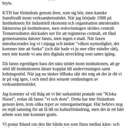
bryts.
KTH har förändrats genom åren, som sig bör, men kanske
framförallt inom verksamhetsstödet. När jag började 1988 på
Institutionen för industriell ekonomi och organisation attesterades
fakturorna på institutionen, men redovisningen sköttes centralt.
Tentaresultaten skickades ner för att registreras centralt, ett fåtal
gemensamma datorer fanns, men ingen e-mail. När faxen
introducerades log vi i mjugg och tänkte ”vilken nymodighet, det
kommer inte att funka” (och där hade vi ju mer eller mindre rätt),
men inte kunde vi ana den digitala utveckling som sattes igång.
Då fanns egentligen bara det nära stödet inom institutionen, att ge
stöd till institutionens lärare kopplat till undervisningen samt
ledningsstöd. När jag nu tänker tillbaka slår det mig att det är dit vi
är på väg igen, i och med den senaste omdaningen av
verksamhetsstödet.
Jag kommer så väl ihåg att vi lite sarkastiskt pratade om ”Kloka
Huset”, redan då fanns ”vi och dom”. Detta har inte förändrats
genom åren, trots olika typer av omorganiseringar. Här behövs nog
en rejäl satsning för att få till en kulturförändring, men det är ett hårt
arbete som inte kommer gratis.
Vi pratar ibland om den lite hårda ton som finns mellan kärn- och