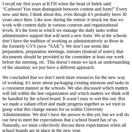
I recall my first years at KTH when the head of Indek said:
“Carlsson! You must distinguish between content and form!” Every
now and then, I think about this, even though it’s probably been 30
years since then. Like now during the retreat: it struck me that we
work with content daily in various contexts and organizational
levels. It’s the form in which we manage the daily tasks within
administrative support that will need a new form. We at the schools
don’t have the tradition of working as administratively as those in
the formerly GVS (now ”SAK”). We don’t use terms like
preparation, preparation meetings, minutes (instead of notes); that
documents should be provided to the committee at least one week
before the meeting, etc. This doesn’t mean we lack an understanding
of the situation; we just have a different approach.
We concluded that we don’t need more resources for the new way
of working; it’s more about packaging existing missions and tasks in
a consistent manner at the schools. We also discussed which matters
will fall within the line organization and which matters we think will
be handled by the school board. It wasn’t easy to sort this out. But
we made a valiant effort and made progress together as we tried to
grasp what this change means for us within University
Administration. We don’t have the answer to this yet, but we will do
our best to meet the expectations that a school board has of us.
Naturally, we must collectively discuss these expectations when all
school boards are in place in the new year.