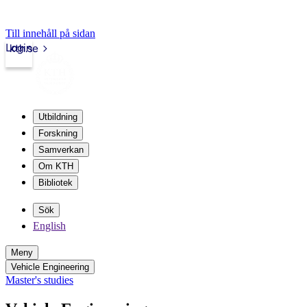
Till innehåll på sidan
Login
kth.se
Utbildning
Forskning
Samverkan
Om KTH
Bibliotek
Sök
English
Meny
Vehicle Engineering
Master's studies