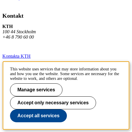
Kontakt
KTH
100 44 Stockholm
+46 8 790 60 00
Kontakta KTH
Jobba på KTH
This website uses services that may store information about you
and how you use the website. Some services are necessary for the
Press och media
website to work, and others are optional.
Faktura och betalning KTH
Manage services
Om KTH:s webbplatser
Accept only necessary services
Tillgänglighetsredogörelse
Accept all services
Till sidans topp