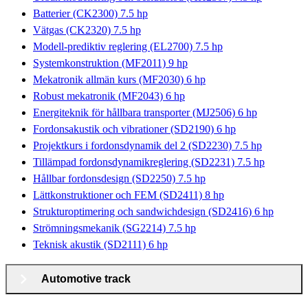
Batterier (CK2300) 7.5 hp
Vätgas (CK2320) 7.5 hp
Modell-prediktiv reglering (EL2700) 7.5 hp
Systemkonstruktion (MF2011) 9 hp
Mekatronik allmän kurs (MF2030) 6 hp
Robust mekatronik (MF2043) 6 hp
Energiteknik för hållbara transporter (MJ2506) 6 hp
Fordonsakustik och vibrationer (SD2190) 6 hp
Projektkurs i fordonsdynamik del 2 (SD2230) 7.5 hp
Tillämpad fordonsdynamikreglering (SD2231) 7.5 hp
Hållbar fordonsdesign (SD2250) 7.5 hp
Lättkonstruktioner och FEM (SD2411) 8 hp
Strukturoptimering och sandwichdesign (SD2416) 6 hp
Strömningsmekanik (SG2214) 7.5 hp
Teknisk akustik (SD2111) 6 hp
Automotive track