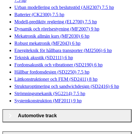
7.5 hp
Urban modellering och beslutsstöd (AH2307) 7.5 hp
Batterier (CK2300) 7.5 hp
Modell-prediktiv reglering (EL2700) 7.5 hp
Dynamik och rörelsestyrning (MF2007) 9 hp
Mekatronik allmän kurs (MF2030) 6 hp
Robust mekatronik (MF2043) 6 hp
Energiteknik för hållbara transporter (MJ2506) 6 hp
Teknisk akustik (SD2111) 6 hp
Fordonsakustik och vibrationer (SD2190) 6 hp
Hållbar fordonsdesign (SD2250) 7.5 hp
Lättkonstruktioner och FEM (SD2411) 8 hp
Strukturoptimering och sandwichdesign (SD2416) 6 hp
Strömningsmekanik (SG2214) 7.5 hp
Systemkonstruktion (MF2011) 9 hp
Automotive track