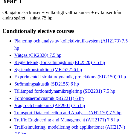
Year 1
Obligatoriska kurser + villkorligt valfria kurser + ev kurser från
andra spåret = minst 75 hp.
Conditionally elective courses
Planering och analys av kollektivtrafiksystem (AH2173) 7.5
hp
Vätgas (CK2320) 7.5 hp
Reglerteknik, fortsättningskurs (EL2520) 7.5 hp
Systemkonstruktion (MF2522) 6 hp
Experimentell strukturdynamik, projektkurs (SD2150) 9 hp
Strömningsakustik (SD2155) 6 hp
Tillämpad fordonsdynamikreglering (SD2231) 7.5 hp
Fordonsaerodynamik (SG2211) 6 hp
Väg- och banteknik (AF2901) 7.5 hp
Transport Data collection and Analysis (AH2170) 7.5 hp
Traffic Engineering and Management (AH2171) 7.5 hp
Trafiksimulering, modellering och applikationer (AH2174)