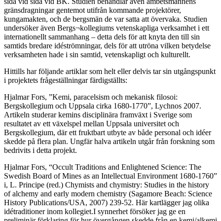
sida vid sida vid BK. Studien behandlar även ämbetsmännens
gränsdragningar gentemot utifrån kommande projektörer,
kungamakten, och de bergsmän de var satta att övervaka. Studien
undersöker även Bergs¬kollegiums vetenskapliga verksamhet i ett
internationellt sammanhang – detta dels för att knyta den till sin
samtids bredare idéströmningar, dels för att utröna vilken betydelse
verksamheten hade i sin samtid, vetenskapligt och kulturellt.
Hittills har följande artiklar som helt eller delvis tar sin utgångspunkt
i projektets frågeställningar färdigställts:
Hjalmar Fors, ”Kemi, paracelsism och mekanisk filosoi:
Bergskollegium och Uppsala cirka 1680-1770”, Lychnos 2007.
Artikeln studerar kemins disciplinära framväxt i Sverige som
resultatet av ett växelspel mellan Uppsala universitet och
Bergskollegium, där ett fruktbart utbyte av både personal och idéer
skedde på flera plan. Ungfär halva artikeln utgår från forskning som
bedrivits i detta projekt.
Hjalmar Fors, “Occult Traditions and Enlightened Science: The
Swedish Board of Mines as an Intellectual Environment 1680-1760”
i, L. Principe (red.) Chymists and chymistry: Studies in the history
of alchemy and early modern chemistry (Sagamore Beach: Science
History Publications/USA, 2007) 239-52. Här kartlägger jag olika
idétraditioner inom kollegiet.I synnerhet försöker jag ge en
preliminär förklaring för hur övergången skedde från en kemi/alkemi