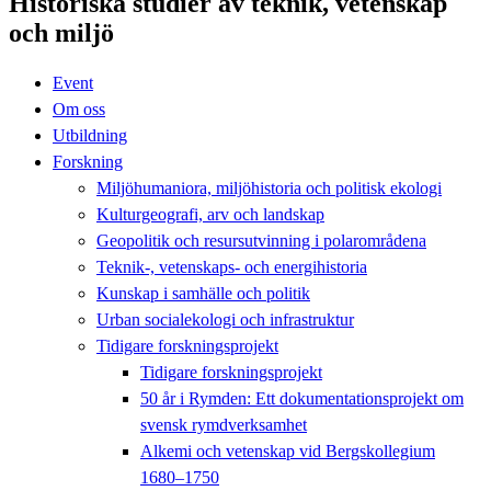
Historiska studier av teknik, vetenskap
och miljö
Event
Om oss
Utbildning
Forskning
Miljöhumaniora, miljöhistoria och politisk ekologi
Kulturgeografi, arv och landskap
Geopolitik och resursutvinning i polarområdena
Teknik-, vetenskaps- och energihistoria
Kunskap i samhälle och politik
Urban socialekologi och infrastruktur
Tidigare forskningsprojekt
Tidigare forskningsprojekt
50 år i Rymden: Ett dokumentationsprojekt om
svensk rymdverksamhet
Alkemi och vetenskap vid Bergskollegium
1680–1750