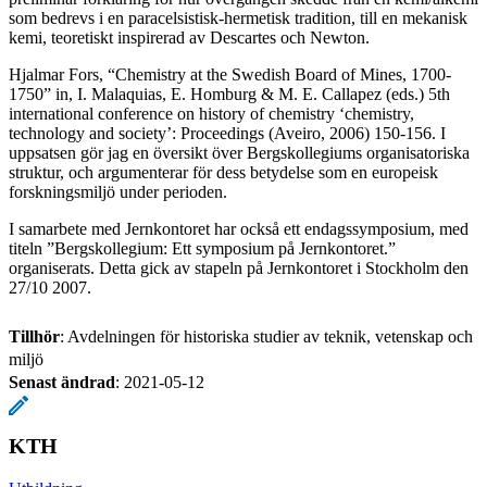
som bedrevs i en paracelsistisk-hermetisk tradition, till en mekanisk
kemi, teoretiskt inspirerad av Descartes och Newton.
Hjalmar Fors, “Chemistry at the Swedish Board of Mines, 1700-
1750” in, I. Malaquias, E. Homburg & M. E. Callapez (eds.) 5th
international conference on history of chemistry ‘chemistry,
technology and society’: Proceedings (Aveiro, 2006) 150-156. I
uppsatsen gör jag en översikt över Bergskollegiums organisatoriska
struktur, och argumenterar för dess betydelse som en europeisk
forskningsmiljö under perioden.
I samarbete med Jernkontoret har också ett endagssymposium, med
titeln ”Bergskollegium: Ett symposium på Jernkontoret.”
organiserats. Detta gick av stapeln på Jernkontoret i Stockholm den
27/10 2007.
Tillhör
: Avdelningen för historiska studier av teknik, vetenskap och
miljö
Senast ändrad
:
2021-05-12
KTH