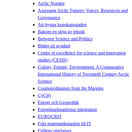
Arctic Norden
Assessing Arctic Futures: Voices, Resources and
Governance
Att bygga kunskapsstaden
Bakom en slöja av teknik
Between Science and Politics
Bilder på avstånd
Centre of excellence for science and innovation
studies (CESIS)
Colony, Empire, Environment: A Comparative
International History of Twentieth Century Arctic
Science
Cosmopolitanism from the Margins
CyCity
Energi och Geopolitik
Energimarknadernas integration
EUROCRIT
Från matematikmaskin till IT
Fjällens rörelsearv