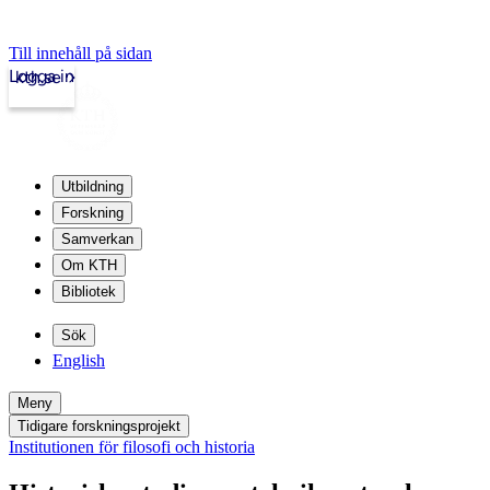
Till innehåll på sidan
Logga in
kth.se
Utbildning
Forskning
Samverkan
Om KTH
Bibliotek
Sök
English
Meny
Tidigare forskningsprojekt
Institutionen för filosofi och historia