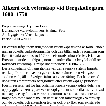
Alkemi och vetenskap vid Bergskollegium
1680–1750
Projektansvarig: Hjalmar Fors
Deltagande vid avdelningen: Hjalmar Fors
Anslagsgivare: Vetenskapsrådet
Period: 2006–2009
En central fråga inom tidigmodern vetenskapshistoria är förhållandet
mellan ockulta tankeströmningar och den tilltagande rationalism som
fick ett starkt genomslag i 1700-talets upplysningsrörelse. Hjalmar
Fors studerar denna fråga genom att undersöka en betydelsefull och
förbisedd vetenskaplig miljö under perioden 1680–1750,
Bergskollegium. Organisationen var den svenska statens främsta
redskap för kontroll av bergsbruket, och därmed den viktigaste
aktören vad gällde Sveriges främsta exportnäring. Det hade också
uppgiften att reformera bergsbruket efter vetenskapliga principer.
Fors intresserar sig för hur organisationens vetenskapliga delar var
uppbyggda, vilken typ av vetenskaplig kultur som odlades, samt vad
man ägnade sig åt, och varför. I centrum står kunskapsteoretiska
frågor om förhållandet mellan kemisk och mineralogisk vetenskap
och de ockulta och alkemiska teorier och praktiker som existerade