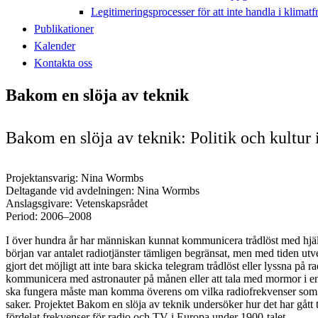
Legitimeringsprocesser för att inte handla i klimat
Publikationer
Kalender
Kontakta oss
Bakom en slöja av teknik
Bakom en slöja av teknik: Politik och kultur
Projektansvarig: Nina Wormbs
Deltagande vid avdelningen: Nina Wormbs
Anslagsgivare: Vetenskapsrådet
Period: 2006–2008
I över hundra år har människan kunnat kommunicera trådlöst med hjäl
början var antalet radiotjänster tämligen begränsat, men med tiden ut
gjort det möjligt att inte bara skicka telegram trådlöst eller lyssna på r
kommunicera med astronauter på månen eller att tala med mormor i en 
ska fungera måste man komma överens om vilka radiofrekvenser som s
saker. Projektet Bakom en slöja av teknik undersöker hur det har gått t
fördelat frekvenser för radio och TV i Europa under 1900-talet.