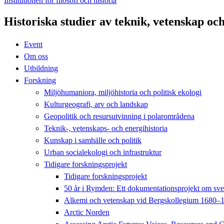
Institutionen för filosofi och historia
Historiska studier av teknik, vetenskap oc
Event
Om oss
Utbildning
Forskning
Miljöhumaniora, miljöhistoria och politisk ekologi
Kulturgeografi, arv och landskap
Geopolitik och resursutvinning i polarområdena
Teknik-, vetenskaps- och energihistoria
Kunskap i samhälle och politik
Urban socialekologi och infrastruktur
Tidigare forskningsprojekt
Tidigare forskningsprojekt
50 år i Rymden: Ett dokumentationsprojekt om s
Alkemi och vetenskap vid Bergskollegium 1680–
Arctic Norden