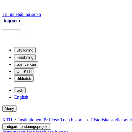
Till innehåll på sidan
Logga in
kth.se
Utbildning
Forskning
Samverkan
Om KTH
Bibliotek
Sök
English
Meny
KTH
Institutionen för filosofi och historia
Historiska studier av 
Tidigare forskningsprojekt