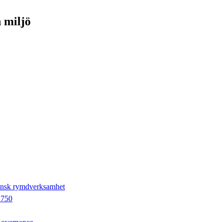
h miljö
vensk rymdverksamhet
1750