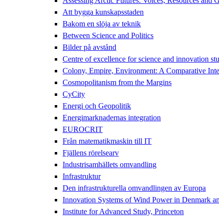
Assessing Arctic Futures: Voices, Resources and
Att bygga kunskapsstaden
Bakom en slöja av teknik
Between Science and Politics
Bilder på avstånd
Centre of excellence for science and innovation s
Colony, Empire, Environment: A Comparative Inter
Cosmopolitanism from the Margins
CyCity
Energi och Geopolitik
Energimarknadernas integration
EUROCRIT
Från matematikmaskin till IT
Fjällens rörelsearv
Industrisamhällets omvandling
Infrastruktur
Den infrastrukturella omvandlingen av Europa
Innovation Systems of Wind Power in Denmark an
Institute for Advanced Study, Princeton