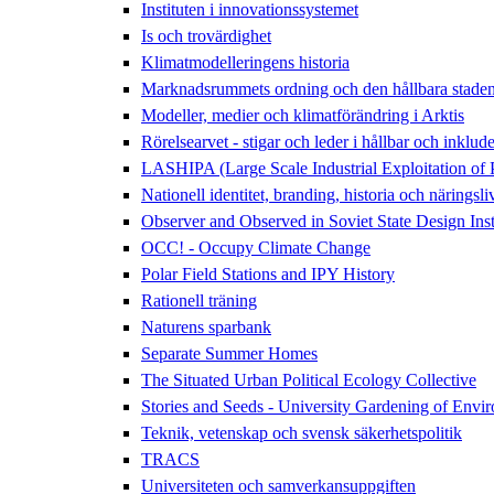
Instituten i innovationssystemet
Is och trovärdighet
Klimatmodelleringens historia
Marknadsrummets ordning och den hållbara staden:
Modeller, medier och klimatförändring i Arktis
Rörelsearvet - stigar och leder i hållbar och inklud
LASHIPA (Large Scale Industrial Exploitation of 
Nationell identitet, branding, historia och näringsli
Observer and Observed in Soviet State Design Inst
OCC! - Occupy Climate Change
Polar Field Stations and IPY History
Rationell träning
Naturens sparbank
Separate Summer Homes
The Situated Urban Political Ecology Collective
Stories and Seeds - University Gardening of Envir
Teknik, vetenskap och svensk säkerhetspolitik
TRACS
Universiteten och samverkansuppgiften