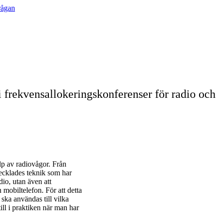
frågan
 i frekvensallokeringskonferenser för radio oc
p av radiovågor. Från
vecklades teknik som har
adio, utan även att
mobiltelefon. För att detta
ka användas till vilka
ill i praktiken när man har