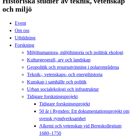
Historiska studier av teknik, vetenskap
och miljö
Event
Om oss
Utbildning
Forskning
Miljöhumaniora, miljöhistoria och politisk ekologi
Kulturgeografi, arv och landskap
Geopolitik och resursutvinning i polarområdena
Teknik-, vetenskaps- och energihistoria
Kunskap i samhälle och politik
Urban socialekologi och infrastruktur
Tidigare forskningsprojekt
Tidigare forskningsprojekt
50 år i Rymden: Ett dokumentationsprojekt om
svensk rymdverksamhet
Alkemi och vetenskap vid Bergskollegium
1680–1750