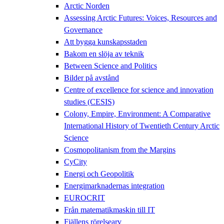
Arctic Norden
Assessing Arctic Futures: Voices, Resources and
Governance
Att bygga kunskapsstaden
Bakom en slöja av teknik
Between Science and Politics
Bilder på avstånd
Centre of excellence for science and innovation
studies (CESIS)
Colony, Empire, Environment: A Comparative
International History of Twentieth Century Arctic
Science
Cosmopolitanism from the Margins
CyCity
Energi och Geopolitik
Energimarknadernas integration
EUROCRIT
Från matematikmaskin till IT
Fjällens rörelsearv