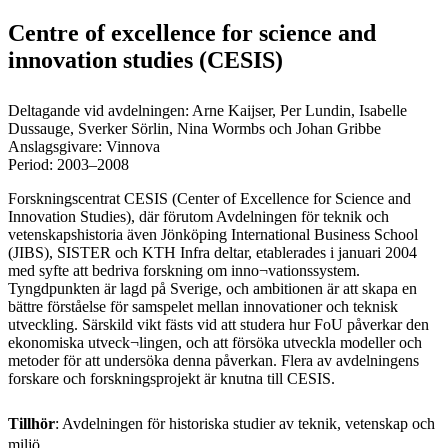
Centre of excellence for science and
innovation studies (CESIS)
Deltagande vid avdelningen: Arne Kaijser, Per Lundin, Isabelle
Dussauge, Sverker Sörlin, Nina Wormbs och Johan Gribbe
Anslagsgivare: Vinnova
Period: 2003–2008
Forskningscentrat CESIS (Center of Excellence for Science and
Innovation Studies), där förutom Avdelningen för teknik och
vetenskapshistoria även Jönköping International Business School
(JIBS), SISTER och KTH Infra deltar, etablerades i januari 2004
med syfte att bedriva forskning om inno¬vationssystem.
Tyngdpunkten är lagd på Sverige, och ambitionen är att skapa en
bättre förståelse för samspelet mellan innovationer och teknisk
utveckling. Särskild vikt fästs vid att studera hur FoU påverkar den
ekonomiska utveck¬lingen, och att försöka utveckla modeller och
metoder för att undersöka denna påverkan. Flera av avdelningens
forskare och forskningsprojekt är knutna till CESIS.
Tillhör
: Avdelningen för historiska studier av teknik, vetenskap och
miljö