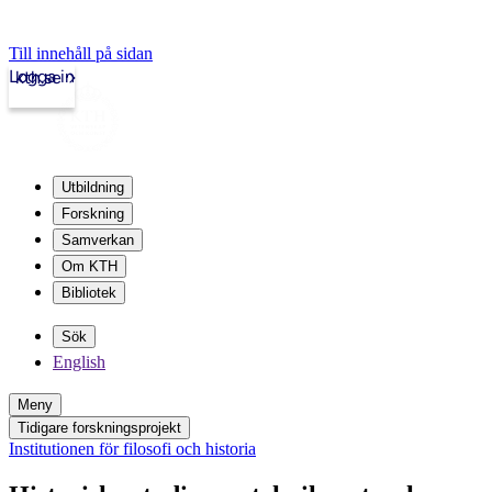
Till innehåll på sidan
Logga in
kth.se
Utbildning
Forskning
Samverkan
Om KTH
Bibliotek
Sök
English
Meny
Tidigare forskningsprojekt
Institutionen för filosofi och historia