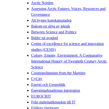
Arctic Norden
Assessing Arctic Futures: Voices, Resources and
Governance
Att bygga kunskapsstaden
Bakom en slöja av teknik
Between Science and Politics
Bilder på avstånd
Centre of excellence for science and innovation
studies (CESIS)
Colony, Empire, Environment: A Comparative
International History of Twentieth Century Arctic
Science
Cosmopolitanism from the Margins
CyCity
Energi och Geopolitik
Energimarknadernas integration
EUROCRIT
Från matematikmaskin till IT
Fjällens rörelsearv