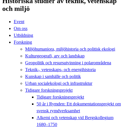
Historiska studier av teknik, vetenskap
och miljö
Event
Om oss
Utbildning
Forskning
Miljöhumaniora, miljöhistoria och politisk ekologi
Kulturgeografi, arv och landskap
Geopolitik och resursutvinning i polarområdena
Teknik-, vetenskaps- och energihistoria
Kunskap i samhälle och politik
Urban socialekologi och infrastruktur
Tidigare forskningsprojekt
Tidigare forskningsprojekt
50 år i Rymden: Ett dokumentationsprojekt om
svensk rymdverksamhet
Alkemi och vetenskap vid Bergskollegium
1680–1750