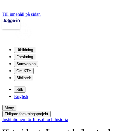
Till innehåll på sidan
Logga in
kth.se
Utbildning
Forskning
Samverkan
Om KTH
Bibliotek
Sök
English
Meny
Tidigare forskningsprojekt
Institutionen för filosofi och historia