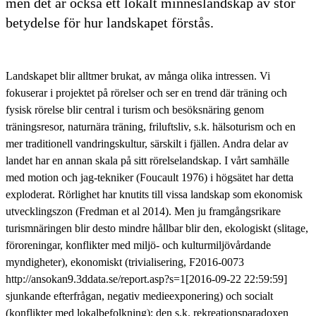
men det är också ett lokalt minneslandskap av stor
betydelse för hur landskapet förstås.
Landskapet blir alltmer brukat, av många olika intressen. Vi
fokuserar i projektet på rörelser och ser en trend där träning och
fysisk rörelse blir central i turism och besöksnäring genom
träningsresor, naturnära träning, friluftsliv, s.k. hälsoturism och en
mer traditionell vandringskultur, särskilt i fjällen. Andra delar av
landet har en annan skala på sitt rörelselandskap. I vårt samhälle
med motion och jag-tekniker (Foucault 1976) i högsätet har detta
exploderat. Rörlighet har knutits till vissa landskap som ekonomisk
utvecklingszon (Fredman et al 2014). Men ju framgångsrikare
turismnäringen blir desto mindre hållbar blir den, ekologiskt (slitage,
föroreningar, konflikter med miljö- och kulturmiljövårdande
myndigheter), ekonomiskt (trivialisering, F2016-0073
http://ansokan9.3ddata.se/report.asp?s=1[2016-09-22 22:59:59]
sjunkande efterfrågan, negativ medieexponering) och socialt
(konflikter med lokalbefolkning); den s.k. rekreationsparadoxen