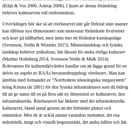
(Klijn & Vos 2000, Antrop 2006). I ljuset av denna förändring
behöver kulturarvets roll omformuleras.
Utvecklingen bör ske så att rörelsearvet inte går förlorat utan snarare
kan tillföras nya dimensioner som motsvarar förändrade livsformer
och krav på hållbarhet, men ännu mer ett förändrat kunskapsläge
(Svensson, Sörlin & Wormbs 2015). Minneslandskap och fysiska
landskap behöver artikuleras, här liksom för andra rörliga kulturarv
(Martins Holmberg 2014, Svensson Sörlin & Mulk 2014).
Relevansen för kulturmiljövården handlar om att lägga grund för en
delvis ny aspekt av RAÄs bevarandeuppdrag: rörelsearv. Man kan
jämföra med formandet av ”Norrbottens teknologiska megasystem”
kring Kiruna (år 2001) för den fysiska infrastrukturen som då bidrog
till att ge status till en på flera sätt ny dimension av kulturarvet, den
infrastrukturella. Rörelsearvet har likheter med det infrastrukturella
kulturarvet, bland annat genom att det förbinder platser och
människor. Men de är också nästan varandras motsatser, det ena
industriellt, tungt och visuellt hegemoniskt, det andra tidlöst och lätt.