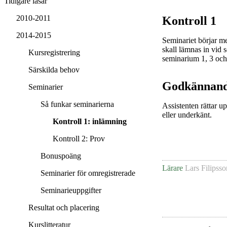
Tidigare läsår
2010-2011
Kontroll 1
2014-2015
Seminariet börjar me
skall lämnas in vid 
Kursregistrering
seminarium 1, 3 och
Särskilda behov
Godkännan
Seminarier
Så funkar seminarierna
Assistenten rättar 
eller underkänt.
Kontroll 1: inlämning
Kontroll 2: Prov
Bonuspoäng
Lärare
Lars Filipsso
Seminarier för omregistrerade
Seminarieuppgifter
Resultat och placering
Kurslitteratur