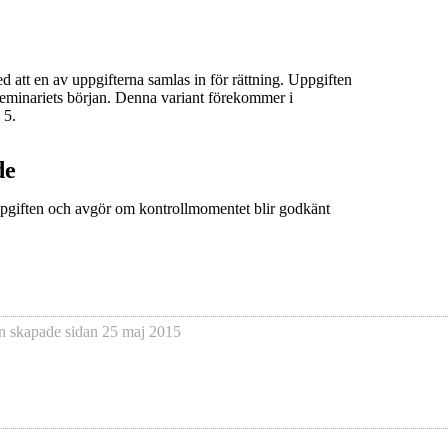
d att en av uppgifterna samlas in för rättning. Uppgiften
seminariets början. Denna variant förekommer i
 5.
de
uppgiften och avgör om kontrollmomentet blir godkänt
n
skapade sidan
25 maj 2015