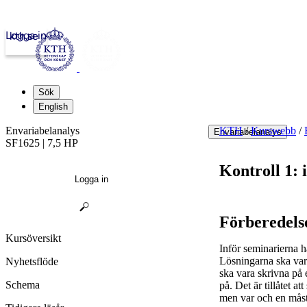
Logga in
kth.se
Sök
English
Envariabelanalys
KTH
/
Kurswebb
/
Envariabelanalys
SF1625 | 7,5 HP
Kontroll 1:
Logga in
Förberedels
Kursöversikt
Inför seminarierna h
Lösningarna ska var
Nyhetsflöde
ska vara skrivna på
Schema
på. Det är tillåtet 
men var och en måste