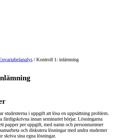
Envariabelanalys
/
Kontroll 1: inlämning
 inlämning
er
ar studenterna i uppgift att lösa en uppsättning problem.
a färdigskrivna innan seminariet börjar. Lösningarna
 ett papper per uppgift, med namn och personnummer
att samarbeta och diskutera lösningar med andra studenter
 skriva sina egna lösningar.