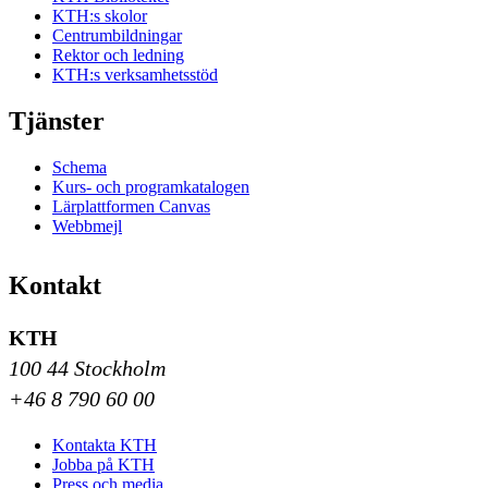
KTH:s skolor
Centrumbildningar
Rektor och ledning
KTH:s verksamhetsstöd
Tjänster
Schema
Kurs- och programkatalogen
Lärplattformen Canvas
Webbmejl
Kontakt
KTH
100 44 Stockholm
+46 8 790 60 00
Kontakta KTH
Jobba på KTH
Press och media