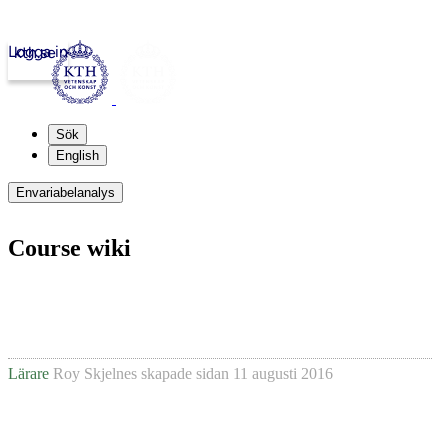
Logga in
kth.se
Sök
English
Envariabelanalys
Course wiki
Lärare
Roy Skjelnes
skapade sidan
11 augusti 2016