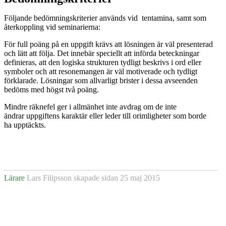
Följande bedömningskriterier används vid tentamina, samt som
återkoppling vid seminarierna:
För full poäng på en uppgift krävs att lösningen är väl presenterad
och lätt att följa. Det innebär speciellt att införda beteckningar
definieras, att den logiska strukturen tydligt beskrivs i ord eller
symboler och att resonemangen är väl motiverade och tydligt
förklarade. Lösningar som allvarligt brister i dessa avseenden
bedöms med högst två poäng.
Mindre räknefel ger i allmänhet inte avdrag om de inte
ändrar uppgiftens karaktär eller leder till orimligheter som borde
ha upptäckts.
Lärare
Lars Filipsson
skapade sidan
25 maj 2015