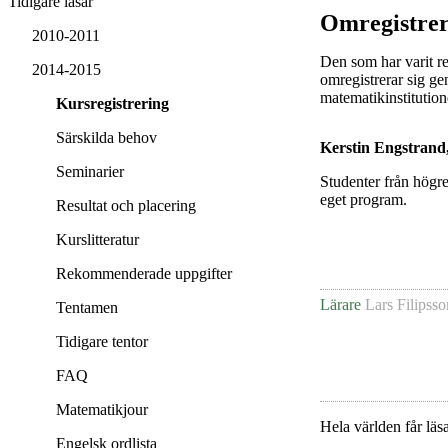
Tidigare läsår
Omregistrer
2010-2011
Den som har varit re
2014-2015
omregistrerar sig ge
matematikinstitution
Kursregistrering
Särskilda behov
Kerstin Engstrand,
Seminarier
Studenter från högre
eget program.
Resultat och placering
Kurslitteratur
Rekommenderade uppgifter
Lärare
Lars Filipsso
Tentamen
Tidigare tentor
FAQ
Matematikjour
Hela världen får läsa
Engelsk ordlista