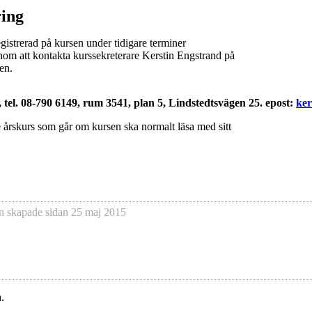
ing
gistrerad på kursen under tidigare terminer
nom att kontakta kurssekreterare Kerstin Engstrand på
en.
 tel. 08-790 6149, rum 3541, plan 5, Lindstedtsvägen 25. epost:
ker
 årskurs som går om kursen ska normalt läsa med sitt
n
skapade sidan
25 maj 2015
.