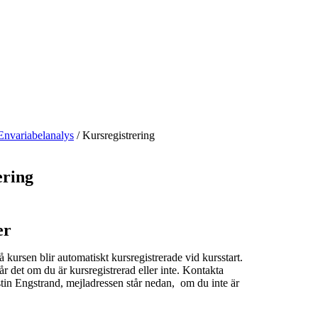
Envariabelanalys
/
Kursregistrering
ering
er
å kursen blir automatiskt kursregistrerade vid kursstart.
r det om du är kursregistrerad eller inte. Kontakta
tin Engstrand, mejladressen står nedan, om du inte är