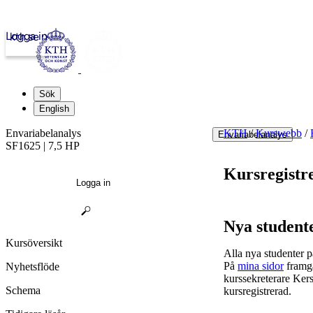
Logga in
kth.se
Sök
English
Envariabelanalys
KTH
/
Kurswebb
/
Envariabelanalys
SF1625 | 7,5 HP
Kursregistr
Logga in
Nya student
Kursöversikt
Alla nya studenter p
På
mina sidor
framgå
Nyhetsflöde
kurssekreterare Kers
Schema
kursregistrerad.