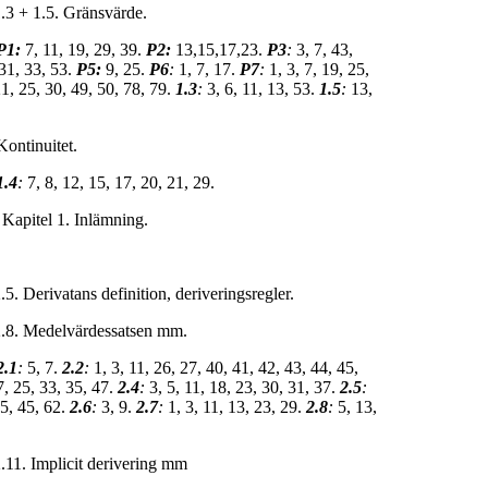
1.3 + 1.5. Gränsvärde.
P1:
7, 11, 19, 29, 39.
P2:
13,15,17,23.
P3
:
3, 7, 43,
 31, 33, 53.
P5:
9, 25.
P6
:
1, 7, 17.
P7
:
1, 3, 7, 19, 25,
1, 25, 30, 49, 50, 78, 79.
1.3
:
3, 6, 11, 13, 53.
1.5
:
13,
ontinuitet.
1.4
:
7, 8, 12, 15, 17, 20, 21, 29.
 Kapitel 1. Inlämning.
.5. Derivatans definition, deriveringsregler.
2.8. Medelvärdessatsen mm.
2.1
:
5, 7.
2.2
:
1, 3, 11, 26, 27, 40, 41, 42, 43, 44, 45,
7, 25, 33, 35, 47.
2.4
:
3, 5, 11, 18, 23, 30, 31, 37.
2.5
:
35, 45, 62.
2.6
:
3, 9.
2.7
:
1, 3, 11, 13, 23, 29.
2.8
:
5, 13,
2.11. Implicit derivering mm