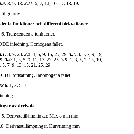
2.9
:
3, 9, 13.
2.11
:
5, 7, 13, 16, 17, 18, 19.
iftligt prov.
enta funktioner och differentialekvationer
. Transcendenta funktioner.
 ODE inledning. Homogena fallet.
3.1
:
3, 9, 23.
3.2
:
3, 5, 9, 15, 25, 29.
3.3
:
3, 5, 7, 9, 19,
59.
3.4
:
1, 3, 5, 9, 11, 17, 23, 25.
3.5
:
1, 3, 5, 7, 13, 19,
3, 5, 7, 9, 13, 15, 21, 25, 29.
DE fortsättning. Inhomogena fallet.
18.6
: 1, 3, 5, 7
lämning.
ingar av derivata
5. Derivatatillämpningar. Max o min mm.
4.8. Derivatatillämpningar. Kurvritning mm.