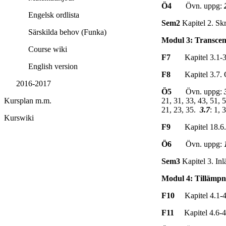
Ö4
Övn. uppg:
Engelsk ordlista
Sem2
Kapitel 2. Skr
Särskilda behov (Funka)
Modul 3: Transcend
Course wiki
F7
Kapitel 3.1-3.6
English version
F8
Kapitel 3.7.
2016-2017
Ö5
Övn. uppg:
21, 31, 33, 43, 51, 
Kursplan m.m.
21, 23, 35.
3.7
: 1, 
Kurswiki
F9
Kapitel 18.6. O
Ö6
Övn. uppg:
Sem3
Kapitel 3. In
Modul 4: Tillämpn
F10
Kapitel 4.1-4.
F11
Kapitel 4.6-