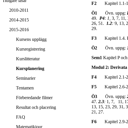
Tidigare läsår
F2
Kapitel 1.1-
2010-2011
Ö1
Övn. uppg:
49.
P4
: 1,
3, 7, 11,
2014-2015
26, 51.
1.2
:
9, 13, 2
29.
2015-2016
F3
Kapitel 1.4. K
Kursens upplägg
Ö2
Övn. uppg:
Kursregistrering
Sem1
Kapitel P och
Kurslitteratur
Modul 2: Derivata
Kursplanering
F4
Kapitel 2.1-2
Seminarier
F5
Kapitel 2.6-
Tentamen
Ö3
Övn. uppg:
Förberedande filmer
47.
2.3
:
1, 7, 11, 1
13, 15, 23, 29, 31, 
Resultat och placering
21, 27.
FAQ
F6
Kapitel 2.9-
Matematikjour