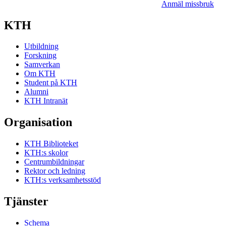
Anmäl missbruk
KTH
Utbildning
Forskning
Samverkan
Om KTH
Student på KTH
Alumni
KTH Intranät
Organisation
KTH Biblioteket
KTH:s skolor
Centrumbildningar
Rektor och ledning
KTH:s verksamhetsstöd
Tjänster
Schema