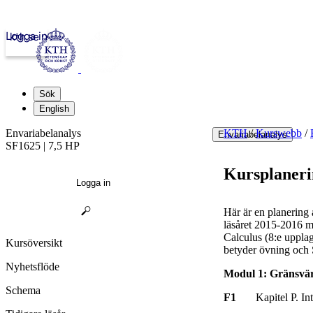
Logga in
kth.se
Sök
English
Envariabelanalys
KTH
/
Kurswebb
/
Envariabelanalys
SF1625 | 7,5 HP
Kursplaneri
Logga in
Här är en planering 
läsåret 2015-2016 
Calculus (8:e uppla
Kursöversikt
betyder övning och
Nyhetsflöde
Modul 1: Gränsvär
Schema
F1
Kapitel P. Intro