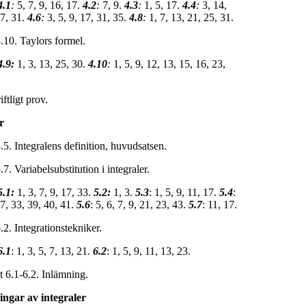
4.1
:
5, 7, 9, 16, 17.
4.2
:
7, 9.
4.3
:
1, 5, 17.
4.4
:
3, 14,
27, 31.
4.6
:
3, 5, 9, 17, 31, 35.
4.8
:
1, 7, 13, 21, 25, 31.
10. Taylors formel.
4.9:
1, 3, 13, 25, 30.
4.10
:
1, 5, 9, 12, 13, 15, 16, 23,
iftligt prov.
r
. Integralens definition, huvudsatsen.
.7. Variabelsubstitution i integraler.
5.1:
1, 3, 7, 9, 17, 33.
5.2:
1, 3.
5.3
: 1, 5, 9, 11, 17.
5.4
:
27, 33, 39, 40, 41.
5.6
: 5, 6, 7, 9, 21, 23, 43.
5.7
: 11, 17.
. Integrationstekniker.
6.1
: 1, 3, 5, 7, 13, 21.
6.2
: 1, 5, 9, 11, 13, 23.
t 6.1-6.2. Inlämning.
ngar av integraler