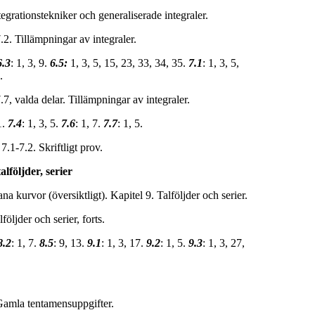
grationstekniker och generaliserade integraler.
.2. Tillämpningar av integraler.
6.3
: 1, 3, 9.
6.5:
1, 3, 5, 15, 23, 33, 34, 35.
7.1
: 1, 3, 5,
.
, valda delar. Tillämpningar av integraler.
1.
7.4
: 1, 3, 5.
7.6
: 1, 7.
7.7
: 1, 5.
7.1-7.2. Skriftligt prov.
lföljder, serier
a kurvor (översiktligt). Kapitel 9. Talföljder och serier.
följder och serier, forts.
8.2
: 1, 7.
8.5
: 9, 13.
9.1
: 1, 3, 17.
9.2
: 1, 5.
9.3
: 1, 3, 27,
Gamla tentamensuppgifter.