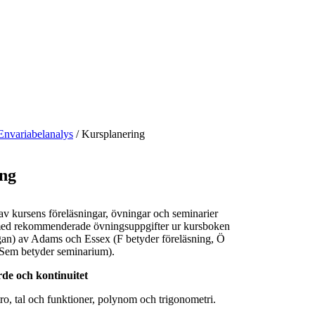
Envariabelanalys
/
Kursplanering
ng
av kursens föreläsningar, övningar och seminarier
med rekommenderade övningsuppgifter ur kursboken
gan) av Adams och Essex (F betyder föreläsning, Ö
 Sem betyder seminarium).
de och kontinuitet
, tal och funktioner, polynom och trigonometri.