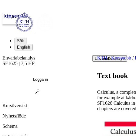
Logga in
kth.se
Sök
English
Envariabelanalys
KTH
/
Kurswebb
/
Envariabelanalys
SF1625 | 7,5 HP
Text book
Logga in
Calculus, a complet
for example at kårbo
SF1626 Calculus in 
Kursöversikt
chapters are covered
Nyhetsflöde
Schema