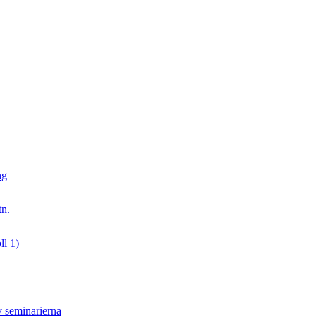
ng
tn.
ll 1)
v seminarierna