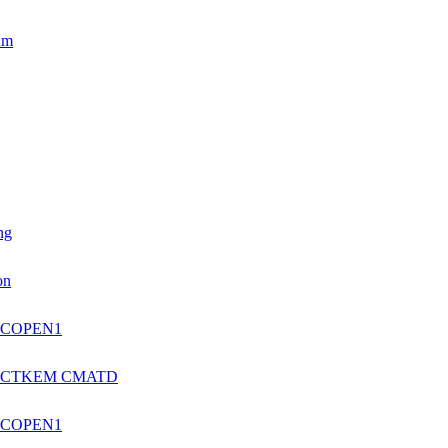
um
ng
on
4 COPEN1
14 CTKEM CMATD
5 COPEN1