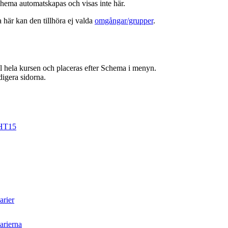
hema automatskapas och visas inte här.
a här kan den tillhöra ej valda
omgångar/grupper
.
ill hela kursen och placeras efter Schema i menyn.
digera sidorna.
HT15
arier
arierna