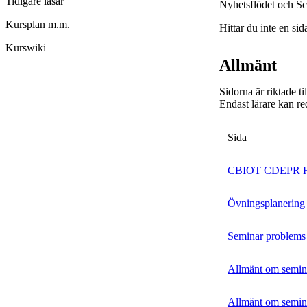
Tidigare läsår
Nyhetsflödet och Sc
Kursplan m.m.
Hittar du inte en sid
Kurswiki
Allmänt
Sidorna är riktade t
Endast lärare kan re
Sida
CBIOT CDEPR 
Övningsplanering
Seminar problems
Allmänt om semin
Allmänt om semin