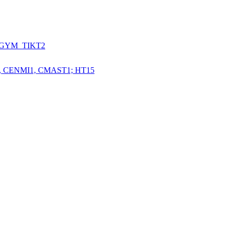
LGYM_TIKT2
 CENMI1, CMAST1; HT15