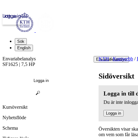
Logga in
kth.se
Sök
English
Envariabelanalys
KTH
/
Kurswebb
/
Envariabelanalys
SF1625 | 7,5 HP
Sidöversikt
Logga in
Logga in till
Du är inte inlogga
Kursöversikt
Logga in
Nyhetsflöde
Schema
Översikten visar sk
om vem som får läsa,