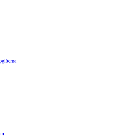
gifterna
um