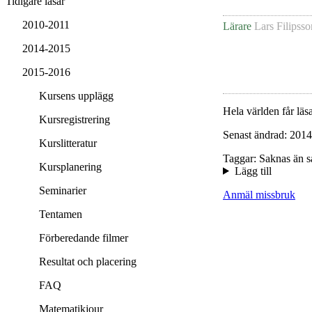
Tidigare läsår
2010-2011
Lärare
Lars Filipsso
2014-2015
2015-2016
Kursens upplägg
Hela världen får läsa
Kursregistrering
Senast ändrad: 2014
Kurslitteratur
Taggar: Saknas än s
Kursplanering
Lägg till
Seminarier
Anmäl missbruk
Tentamen
Förberedande filmer
Resultat och placering
FAQ
Matematikjour