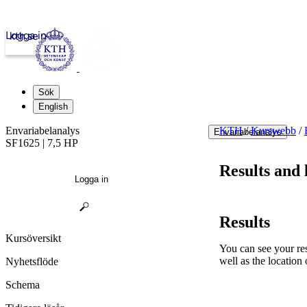
Logga in
kth.se
Sök
English
Envariabelanalys
KTH
/
Kurswebb
/
Envariabelanalys
SF1625 | 7,5 HP
Results and 
Logga in
Results
Kursöversikt
You can see your r
well as the location
Nyhetsflöde
Schema