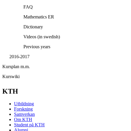
FAQ
Mathematics ER
Dictionary
Videos (in swedish)
Previous years
2016-2017
Kursplan m.m.
Kurswiki
KTH
Utbildning
Forskning
Samverkan
Om KTH
Student på KTH
Alumni