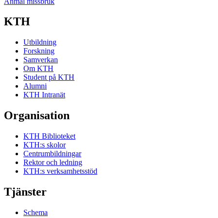
Anmäl missbruk
KTH
Utbildning
Forskning
Samverkan
Om KTH
Student på KTH
Alumni
KTH Intranät
Organisation
KTH Biblioteket
KTH:s skolor
Centrumbildningar
Rektor och ledning
KTH:s verksamhetsstöd
Tjänster
Schema